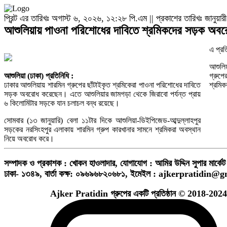
প্রিন্ট এর তারিখঃ অগাস্ট ৬, ২০২৬, ১২:২৮ পি.এম || প্রকাশের তারিখঃ জানুয
আশুলিয়ায় পাওনা পরিশোধের দাবিতে শ্রমিকদের সড়ক অব
এ প্রত
আশুলিয়
আশুলিয়া (ঢাকা) প্রতিনিধি :
গ্রুপে
ঢাকার আশুলিয়ায় শারমিন গ্রুপের ছাঁটাইকৃত শ্রমিকেরা পাওনা পরিশোধের দাবিতে
শ্রমিক
সড়ক অবরোধ করেছেন। এতে আশুলিয়ার জামগড়া থেকে জিরাবো পর্যন্ত প্রায়
৬ কিলোমিটার সড়কে যান চলাচল বন্ধ রয়েছে।
সোমবার (১৩ জানুয়ারি) বেলা ১১টার দিকে আশুলিয়া-ডিইপিজেড-আব্দুল্লাহপুর
সড়কের নরসিংহপুর এলাকায় শারমিন গ্রুপ কারখানার সামনে শ্রমিকরা অবস্থান
নিয়ে অবরোধ করে।
সম্পাদক ও প্রকাশক : খোকন হাওলাদার
,
যোগাযোগ : আমির উদ্দিন সুপার মার্কেট 
ঢাকা- ১৩৪৯,
বার্তা কক্ষ: ০৯৬৯৬৮২০৬৮১,
ইমেইল :
ajkerpratidin@g
Ajker Pratidin গ্রুপের একটি প্রতিষ্ঠান © 2018-2024