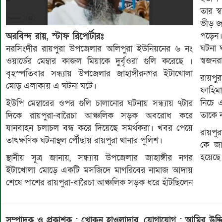
তার স্
ভীড় জ
পড়েন।
অরবিন্দ রায়, স্টাফ রিপোর্টারঃ
ঘটনা 
নরসিংদীর রায়পুরা উপজেলার অলিপুরা ইউনিয়নের ৬ নং
স্বজনর
ওয়ার্ডের মেম্বার কাজল মিয়াকে দুর্বৃওরা গুলি করেছে ।
বৃহস্পতিবার সন্ধ্যায় উপজেলার জাহাঙ্গীরনগর ইটাখোলা
রায়পুর
মোড় এলাকায় এ ঘটনা ঘটে।
ফাহিম
নিচে 
ইউপি মেম্বারের ওপর গুলি চালানোর ঘটনায় সন্ধ্যায় ৭টার
তাকে 
দিকে রায়পুরা-বারৈচা আঞ্চলিক সড়ক অবরোধ করে
যানবাহন চলাচল বন্ধ করে দিয়েছে সমর্থকরা। খবর পেয়ে
রায়পুর
তাৎক্ষণিক ঘটনাস্থল পৌঁছায় রায়পুরা থানার পুলিশ।
কে জা
হয়েছে।
স্থানীয় সূত্র জানায়, সন্ধ্যায় উপজেলার জাহাঙ্গীর নগর
ইটাখোলা মোড়ে একটি মসজিদে মাগরিবের নামাজ আদায়
শেষে পাশের রায়পুরা-বারৈচা আঞ্চলিক সড়ক ধরে হাঁটছিলেন
সম্পাদক ও প্রকাশক : খোকন হাওলাদার
,
যোগাযোগ : আমির উদ্দিন 