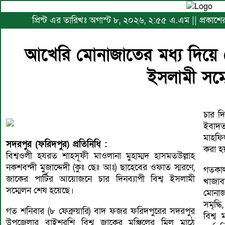
প্রিন্ট এর তারিখঃ অগাস্ট ৮, ২০২৬, ২:৫৫ এ.এম || প্রকাশে
আখেরি মোনাজাতের মধ্য দিয়ে 
ইসলামী সম্
চার দ
ইবাদত
মাহফ
সদরপুর (ফরিদপুর) প্রতিনিধি :
করা হ
বিশ্বওলী হযরত শাহসূফী মাওলানা মুহাম্মদ হাসমতউল্লাহ
নকশবন্দী মুজাদ্দেদী (কুঃ ছেঃ আঃ) ছাহেবের ওফাত স্মরণে,
গতকাল
জাকের পার্টির আয়োজনে চার দিনব্যাপী বিশ্ব ইসলামী
খাজাব
সম্মেলন শেষ হয়েছে।
মোনাজ
সমৃদ্ধ
গত শনিবার (৮ ফেব্রুয়ারি) বাদ ফজর ফরিদপুরের সদরপুর
বিশ্ব
উপজেলার বাইশরশি বিশ্ব জাকের মঞ্জিলের মিল মাঠে