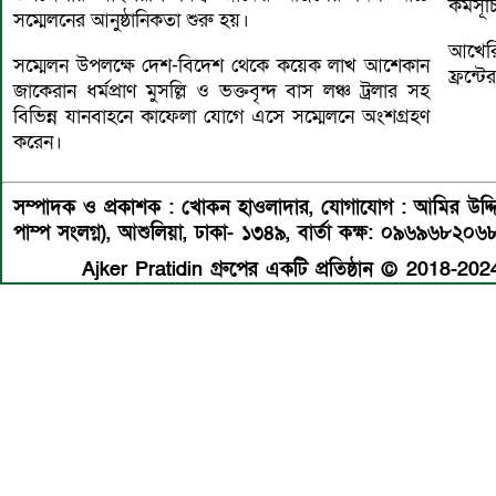
কর্মসূ
সম্মেলনের আনুষ্ঠানিকতা শুরু হয়।
আখেরি
সম্মেলন উপলক্ষে দেশ-বিদেশ থেকে কয়েক লাখ আশেকান
ফ্রন্
জাকেরান ধর্মপ্রাণ মুসল্লি ও ভক্তবৃন্দ বাস লঞ্চ ট্রলার সহ
বিভিন্ন যানবাহনে কাফেলা যোগে এসে সম্মেলনে অংশগ্রহণ
করেন।
সম্পাদক ও প্রকাশক : খোকন হাওলাদার
,
যোগাযোগ : আমির উদ্দিন 
পাম্প সংলগ্ন), আশুলিয়া, ঢাকা- ১৩৪৯,
বার্তা কক্ষ: ০৯৬৯৬৮২০৬
Ajker Pratidin গ্রুপের একটি প্রতিষ্ঠান © 2018-2024 