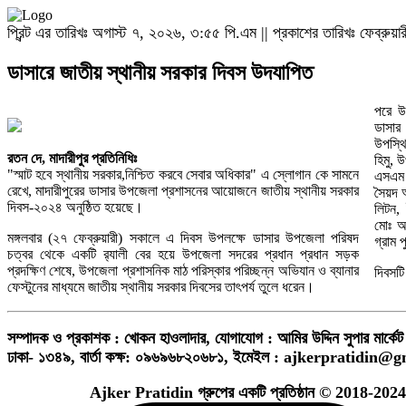
প্রিন্ট এর তারিখঃ অগাস্ট ৭, ২০২৬, ৩:৫৫ পি.এম || প্রকাশের তারিখঃ ফেব্রু
ডাসারে জাতীয় স্থানীয় সরকার দিবস উদযাপিত
পরে উ
ডাসার
উপস্থ
রতন দে, মাদারীপুর প্রতিনিধিঃ
হিমু, 
"স্মাট হবে স্থানীয় সরকার,নিশ্চিত করবে সেবার অধিকার" এ স্লোগান কে সামনে
এসএম 
রেখে, মাদারীপুরের ডাসার উপজেলা প্রশাসনের আয়োজনে জাতীয় স্থানীয় সরকার
সৈয়দ আ
দিবস-২০২৪ অনুষ্ঠিত হয়েছে।
লিটন,
মোঃ আত
মঙ্গলবার (২৭ ফেব্রুয়ারী) সকালে এ দিবস উপলক্ষে ডাসার উপজেলা পরিষদ
গ্রাম 
চত্বর থেকে একটি র‍্যালী বের হয়ে উপজেলা সদরের প্রধান প্রধান সড়ক
প্রদক্ষিণ শেষে, উপজেলা প্রশাসনিক মাঠ পরিস্কার পরিচ্ছন্ন অভিযান ও ব্যানার
দিবসটি
ফেস্টুনের মাধ্যমে জাতীয় স্থানীয় সরকার দিবসের তাৎপর্য তুলে ধরেন।
সম্পাদক ও প্রকাশক : খোকন হাওলাদার
,
যোগাযোগ : আমির উদ্দিন সুপার মার্কেট 
ঢাকা- ১৩৪৯,
বার্তা কক্ষ: ০৯৬৯৬৮২০৬৮১,
ইমেইল :
ajkerpratidin@g
Ajker Pratidin গ্রুপের একটি প্রতিষ্ঠান © 2018-2024