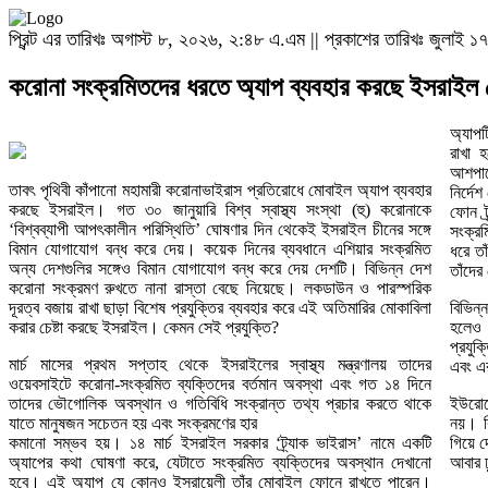
প্রিন্ট এর তারিখঃ অগাস্ট ৮, ২০২৬, ২:৪৮ এ.এম || প্রকাশের তারিখঃ জুলাই
করোনা সংক্রমিতদের ধরতে অ্যাপ ব্যবহার করছে ইসর
অ্যাপট
রাখা 
আশপাশ
তাবৎ পৃথিবী কাঁপানো মহামারী করোনাভাইরাস প্রতিরোধে মোবাইল অ্যাপ ব্যবহার
নির্দে
করছে ইসরাইল। গত ৩০ জানুয়ারি বিশ্ব স্বাস্থ্য সংস্থা (হু) করোনাকে
ফোন ট্
‘বিশ্বব্যাপী আপৎকালীন পরিস্থিতি’ ঘোষণার দিন থেকেই ইসরাইল চীনের সঙ্গে
সংক্রম
বিমান যোগাযোগ বন্ধ করে দেয়। কয়েক দিনের ব্যবধানে এশিয়ার সংক্রমিত
ধরে তা
অন্য দেশগুলির সঙ্গেও বিমান যোগাযোগ বন্ধ করে দেয় দেশটি। বিভিন্ন দেশ
তাঁদের 
করোনা সংক্রমণ রুখতে নানা রাস্তা বেছে নিয়েছে। লকডাউন ও পারস্পরিক
দূরত্ব বজায় রাখা ছাড়া বিশেষ প্রযুক্তির ব্যবহার করে এই অতিমারির মোকাবিলা
বিভিন্
করার চেষ্টা করছে ইসরাইল। কেমন সেই প্রযুক্তি?
হলেও 
প্রযুক
মার্চ মাসের প্রথম সপ্তাহ থেকে ইসরাইলের স্বাস্থ্য মন্ত্রণালয় তাদের
এবং এর
ওয়েবসাইটে করোনা-সংক্রমিত ব্যক্তিদের বর্তমান অবস্থা এবং গত ১৪ দিনে
তাদের ভৌগোলিক অবস্থান ও গতিবিধি সংক্রান্ত তথ্য প্রচার করতে থাকে
ইউরোপ
যাতে মানুষজন সচেতন হয় এবং সংক্রমণের হার
নয়। ক
কমানো সম্ভব হয়। ১৪ মার্চ ইসরাইল সরকার ‘ট্র্যাক ভাইরাস’ নামে একটি
গিয়ে দ
অ্যাপের কথা ঘোষণা করে, যেটাতে সংক্রমিত ব্যক্তিদের অবস্থান দেখানো
আবার ঢ
হবে। এই অ্যাপ যে কোনও ইসরায়েলী তাঁর মোবাইল ফোনে রাখতে পারেন।