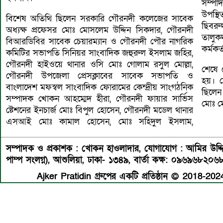
সম্পা
উপস্থ
বিশেষ অতিথি ছিলেন সরকারি গৌরনদী কলেজের সাবেক
ছিবরু
অধ্যক্ষ প্রফেসর মোঃ মোসলেম উদ্দিন সিকদার, গৌরনদী
তালুক
বিআরডিবির সাবেক চেয়ারম্যান ও গৌরনদী পৌর নাগরিক
কর্মকর
কমিটির সভাপতি সিনিয়র সাংবাদিক জহুরুল ইসলাম জহির,
গৌরনদী হাইওয়ে থানার ওসি মোঃ গোলাম রসুল মোল্লা,
শেষে 
গৌরনদী উপজেলা প্রেসক্লাবের সাবেক সভাপতি ও
হয়। দ
বাংলাদেশ মফস্বল সাংবাদিক ফোরামের কেন্দ্রীয় সাংগঠনিক
ছিলেন
সম্পাদক খোকন আহম্মেদ হীরা, গৌরনদী ফায়ার সার্ভিস
মোঃ ম
ষ্টেশনের ইনচার্জ মোঃ বিপুল হোসেন, গৌরনদী মডেল থানার
এসআই মোঃ কামাল হোসেন, মোঃ সহিদুল ইসলাম,
সম্পাদক ও প্রকাশক : খোকন হাওলাদার
,
যোগাযোগ : আমির উদ্দিন 
পাম্প সংলগ্ন), আশুলিয়া, ঢাকা- ১৩৪৯,
বার্তা কক্ষ: ০৯৬৯৬৮২০৬
Ajker Pratidin গ্রুপের একটি প্রতিষ্ঠান © 2018-2024 