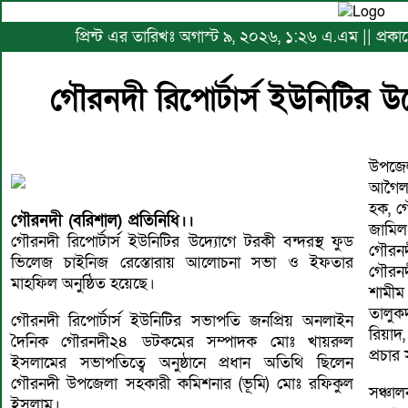
প্রিন্ট এর তারিখঃ অগাস্ট ৯, ২০২৬, ১:২৬ এ.এম || প্রক
গৌরনদী রিপোর্টার্স ইউনিটির 
উপজেলা
আগৈলঝ
হক, গ
গৌরনদী (বরিশাল) প্রতিনিধি।।
জামিল
গৌরনদী রিপোর্টার্স ইউনিটির উদ্যোগে টরকী বন্দরস্থ ফুড
গৌরন
ভিলেজ চাইনিজ রেস্তোরায় আলোচনা সভা ও ইফতার
গৌরনদ
মাহফিল অনুষ্ঠিত হয়েছে।
শামীম
তালুক
গৌরনদী রিপোর্টার্স ইউনিটির সভাপতি জনপ্রিয় অনলাইন
রিয়াদ
দৈনিক গৌরনদী২৪ ডটকমের সম্পাদক মোঃ খায়রুল
প্রচা
ইসলামের সভাপতিত্বে অনুষ্ঠানে প্রধান অতিথি ছিলেন
গৌরনদী উপজেলা সহকারী কমিশনার (ভূমি) মোঃ রফিকুল
সঞ্চা
ইসলাম।