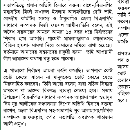
ব্যবস্
সভাপতিত্বে প্রধান অতিথি হিসাবে বক্তব্য রাখেন,বিএনপির
ফয়সল 
মহাসচিব মির্জা ফখরুল ইসলাম আলমগীরের ছোট ভাই,
ডামি 
কেন্দ্রীয় কমিটির সদস্য ও ঠাকুরগাঁও জেলা বিএনপি'র
করেন
সাধারণ সম্পাদক মির্জা ফয়সল আমীন।তিনি বলেন, এই
সম্পা
অবৈধ সরকারের আমলে আমরা ১৫ বছর ধরে নির্যাতনের
এদের ব
শিকার হয়ে আসছি। গায়েবী মামলা,জ্বালাও পোড়াওসহ
মর্মেও
বিভিন হামলা- মামলা দিয়ে আমাদের দমিয়ে রাখা হয়েছে।
বর্তমানে আমাদের সন্তানদের চাকুরী হয়না। তাই আওয়ামী
প্রসঙ্
লীগ আমাদের কখনো বন্ধু হতে পারেনা।
পদ ৩ 
আসন (
এ পাতানো নির্বাচন আমরা বর্জন করেছি। আপনারা কেউ
মোট ১
ভোট কেন্দ্রে যাবেন না মানুষকেও ভোট কেন্দ্রে যেতে
চেয়ার
নিরুসাহিত করবেন। তিনি আরো বলেন, যারা সঠিক সিদ্ধান্ত
চেয়া
মানবেন না তাদের বিরুদ্ধে ব্যবস্থা নেওয়া হবে। সভায়
বহিষ্
উপজেলা বিএনপি’র সাধারণ সম্পাদক আল্লামা আল ওয়াদুদ
হবে।
বিন নূর আলীফের সঞ্চালনায় বিশেষ অতিথি হিসাবে বক্তব্য
রাখেন, জেলা বিএনপির সহ-সভাপতি নুর আলম,সাংগঠনিক
সম্পাদক জাফরুল্লাহ, পৌর সভাপতি অধ্যাপক শাহাজান
আলী প্রমুখ।