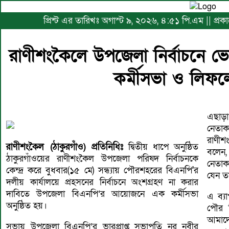
প্রিন্ট এর তারিখঃ অগাস্ট ৯, ২০২৬, ৪:৫১ পি.এম || প্
রাণীশংকৈলে উপজেলা নির্বাচনে ভো
কর্মীসভা ও লিফ
এছাড়
নেতাকর
রাণীশ
রাণীশংকৈল (ঠাকুরগাঁও) প্রতিনিধিঃ
দ্বিতীয় ধাপে অনুষ্ঠিত
বলেন,
ঠাকুরগাঁওয়ের রাণীশংকৈল উপজেলা পরিষদ নির্বাচনকে
নেতাক
কেন্দ্র করে বুধবার(১৫ মে) সন্ধ্যায় পৌরশহরের বিএনপি'র
যেন তা
দলীয় কার্যালয়ে প্রহসনের নির্বাচনে অংশগ্রহণ না করার
দাবিতে উপজেলা বিএনপি’র আয়োজনে এক কর্মীসভা
এ ব্য
অনুষ্ঠিত হয়।
পৌর 
আমাদে
সভায় উপজেলা বিএনপি’র ভারপ্রাপ্ত সভাপতি নূর নবীর