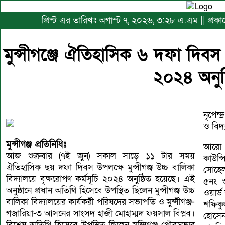
প্রিন্ট এর তারিখঃ অগাস্ট ৭, ২০২৬, ৩:২৮ এ.এম || প্র
মুন্সীগঞ্জে ঐতিহাসিক ৬ দফা দিবস 
২০২৪ অনুষ্
নৃপেন্
ও বিদ্
মুন্সীগঞ্জ প্রতিনিধিঃ
আরো উ
আজ শুক্রবার (৭ই জুন) সকাল সাড়ে ১১ টার সময়
কাউন্
ঐতিহাসিক ছয় দফা দিবস উপলক্ষে মুন্সীগঞ্জ উচ্চ বালিকা
সোহেল
বিদ্যালয়ে বৃক্ষরোপণ কর্মসূচি ২০২৪ অনুষ্ঠিত হয়েছে। এই
৫নং ও
অনুষ্ঠানে প্রধান অতিথি হিসেবে উপস্থিত ছিলেন মুন্সীগঞ্জ উচ্চ
ওয়ার্ড
বালিকা বিদ্যালয়ের কার্যকরী পরিষদের সভাপতি ও মুন্সীগঞ্জ-
শফিকু
গজারিয়া-৩ আসনের সাংসদ হাজী মোহাম্মদ ফয়সাল বিপ্লব।
হোসেন