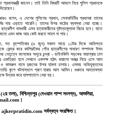
া প্রধানমন্ত্রী জানেন। তাই তিনি বিষয়টি আমলে নিয়ে পুলিশ প্রধানকে
শ দিয়েছেন।
আরও বলেন, এ দেশের পুলিশের প্রধান, সেনাবাহিনীর প্রধানরা তাদের
মের দায় এড়াতে পারেনি। তাদের উপর কঠোর ব্যবস্থা নেয়া হচ্ছে।
 ছাত্রলীগ নামধারী এসব হত্যাকারীদের দৃষ্টান্তমূল্যক বিচার হবে। যাতে
 মতো এমন কাজ আর কেউ করতে সাহস না পায়।
্গত, গত বৃহস্পতিবার (৬ জুন) সকাল সাড়ে ১১টার দিকে আধিপত্য
ারকে কেন্দ্র করে কালিয়াকৈর পৌর ছাত্রলীগের সাধারণ সম্পাদক ঈমন
র নেতৃত্বে কলেজের অদূরে চন্দ্রা - ডাইনকিনি সড়কের নায়াগ্রার ঢাল
য় একত্রিত হলে সেখানে একপক্ষ হঠাৎ ধারালো অস্ত্র নিয়ে এসে আল
ও কামরুল নামে দুজনের উপর হামলা চালায়। এসময় অভিযুক্তদের
তাড়ি কুপে ঘটনাস্থলে প্রাণ হারায় আল আমিন। গুরুতর আহতাবস্থা
লকে উদ্ধার করে হাসপাতালে নেয়া হয়।
(২য় তলা), নিশ্চিন্তপুর (দেওয়ান পাম্প সংলগ্ন), আশুলিয়া,
mail.com
।
 ajkerpratidin.com সর্বস্বত্ব সংরক্ষিত।