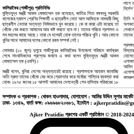
লাগে ত
কালিয়াকৈর (গাজীপুর) প্রতিনিধিঃ
নির্দে
মুক্তিযুদ্ধ মন্ত্রী আকম মোজাম্মেল হক বলেছেন, জাতির পিতা বঙ্গবন্ধু সরকারি
কলেজের দ্বাদশ শ্রেণির শিক্ষার্থী ও ছাত্রলীগ নেতা আল আমিনকে নামধারী কিছু
তিনি 
ছাত্রলীগ নেতারা অত্যন্ত নির্মমভাবে খুন করেছে। কে বা কারা এটা করেছে তা
অপকর্
খোঁজে বের করতে আমাদের আর কষ্ট করতে হবে না। তাদের পরিচয় প্রশাসন ও
সেখানে
সব মহলের কাছে আছে। তারা যে দলেরই হোক তাদের পরিচয় খুনি। আর কোনো
তাদের
খুনির সাথে আমাদের দলের কোনো রকম সম্পর্ক নেই।
প্রসঙ
সোমবার (১০ জুল) দুপুরে গাজীপুরের কালিয়াকৈর উপজেলা পরিষদে কার্যক্রম
বিস্ত
শেষে সাংবাদিকদের প্রশ্নের জবাবে এ কথা বলেন মুক্তিযুদ্ধ মন্ত্রী আকম
হোসেনে
মোজাম্মেল হক (এমপি)।
এলাকা
আমিন 
মন্ত্রী বলেন, খুনিরা দেশের অভ্যন্তরেই রয়েছে। প্রশাসনকে আহবান জানাচ্ছি
এলোপা
অতি দ্রুত তাদের খোঁজে বের করে গ্রেফতার করে সর্বোচ্চ শাস্তির ব্যবস্থা করা
কামরু
হোক৷ ১৯৭৫ জনের ১৫ আগস্ট আমাদের দেশনেত্রী শেখ হাসিনার পরিবারের ১৮
সম্পাদক ও প্রকাশক : খোকন হাওলাদার
,
যোগাযোগ : আমির উদ্দিন সুপার মার্কেট 
ঢাকা- ১৩৪৯,
বার্তা কক্ষ: ০৯৬৯৬৮২০৬৮১,
ইমেইল :
ajkerpratidin@g
Ajker Pratidin গ্রুপের একটি প্রতিষ্ঠান © 2018-2024