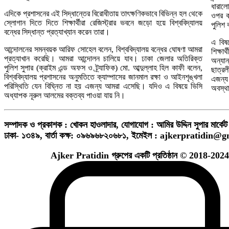
ধারালো
এদিকে প্রশাসনের এই সিদ্ধান্তের বিরোধীতায় তাৎক্ষণিকভাবে বিভিন্ন হল থেকে
ওপর ক
স্লোগান দিতে দিতে শিক্ষার্থীরা রেজিস্ট্রার ভবনে জড়ো হয়ে বিশ্ববিদ্যালয়
পুলিশ 
বন্ধের সিদ্ধান্ত প্রত্যাখ্যান করেন তারা।
এ বিষ
আন্দোলনের সমন্বয়ক আরিফ সোহেল বলেন, বিশ্ববিদ্যালয় বন্ধের ঘোষণা আমরা
শিক্ষা
প্রত্যাখান করেছি। আমরা আন্দোলন চালিয়ে যাব। ঢাকা জেলার অতিরিক্ত
অন্যা
পুলিশ সুপার (ক্রাইম এন্ড অফস ও ট্র্যাফিক) মো. আব্দুল্লাহ হিল কাফী বলেন,
ছাত্রল
বিশ্ববিদ্যালয় প্রশাসনের অনুমতিতে ক্যাম্পাসের জানমাল রক্ষা ও আইনশৃঙ্খলা
এজন্য
পরিস্থিতি যেন বিঘ্নিত না হয় এজন্য আমরা এসেছি। যদিও এ বিষয়ে ভিসি
অবস্থ
অধ্যাপক নূরুল আলমের বক্তব্য পাওয়া যায় নি।
সম্পাদক ও প্রকাশক : খোকন হাওলাদার
,
যোগাযোগ : আমির উদ্দিন সুপার মার্কেট 
ঢাকা- ১৩৪৯,
বার্তা কক্ষ: ০৯৬৯৬৮২০৬৮১,
ইমেইল :
ajkerpratidin@g
Ajker Pratidin গ্রুপের একটি প্রতিষ্ঠান © 2018-2024