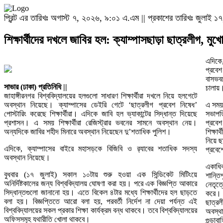
প্রিন্ট এর তারিখঃ অগাস্ট ৭, ২০২৬, ৯:০১ এ.এম || প্রকাশের তারিখঃ জুলাই
শিক্ষার্থীদের দখলে জাবির হল: ক্যাম্পাসছাড়া ছাত্রলীগ, মু
এদিকে,
প্রবে
বাসভবন
সাভার (ঢাকা) প্রতিনিধি ||
চালায়
জাহাঙ্গীরনগর বিশ্ববিদ্যালয়ের হলগুলো সাধারণ শিক্ষার্থীরা দখলে নিয়ে হলগেটে
অবস্থান নিয়েছে। ক্যাম্পাসের ডেইরি গেটে ‘ছাত্রলীগ প্রবেশ নিষেধ’
এ সময়
পোস্টারিং করেছে শিক্ষার্থীরা। এদিকে জাবি হল ভ্যাকান্টের সিদ্ধান্ত দিয়েছে
সভাপত
প্রশাসন। এ সময় শিক্ষার্থীরা রেজিস্ট্রার ভবনের সামনে অবস্থান নেয়।
প্রবেশ
অন্যদিকে জাবির শহীদ মিনারে অবস্থান নিয়েছেন দু’শতাধিক পুলিশ।
শিক্ষা
নিয়ে ছ
এদিকে, ক্যাম্পাসের বাইরে মহাসড়কে বিজিবি ও র‌্যাবের শতাধিক সদস্য
প্রবে
অবস্থান নিয়েছে।
একাধিক 
বুধবার (১৭ জুলাই) সকাল ১০টায় শুরু হওয়া এক সিন্ডিকেট মিটিংয়ে
শান্তি
অনির্দিষ্টকালের জন্য বিশ্ববিদ্যালয় ঘোষণা করা হয়। পরে এক বিজ্ঞপ্তি আকারে
নেতৃত্
সিদ্ধান্তগুলো জানানো হয়। এতে বিকেল ৪টার মধ্যে শিক্ষার্থীদের হল ছাড়তে
করে। 
বলা হয়। বিজ্ঞপ্তিতে আরো বলা হয়, পরবর্তী নির্দেশ না দেয়া পর্যন্ত এই
ছাত্র
বিশ্ববিদ্যালয়ের সকল প্রকার শিক্ষা কার্যক্রম বন্ধ থাকবে। তবে বিশ্ববিদ্যালয়ের
অবস্থ
অফিসসমূহ যথারীতি খোলা থাকবে।
গুন্ডা