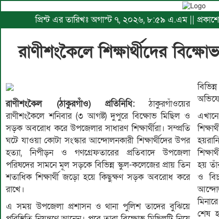
প্রিন্ট এর তারিখঃ অগাস্ট ৭, ২০২৬, ৮:৫৯ এ.এম || প্রকা
রাণীশংকৈলে শিক্ষার্থীদের বিক
বিভিন
অভিযো
রাণীশংকৈল (ঠাকুরগাঁও) প্রতিনিধি:
ঠাকুরগাঁওয়ের
রাণীশংকৈলে শনিবার (৩ আগষ্ট) দুপুরে বিক্ষোভ মিছিল ও
এখানে
সড়ক অবরোধ করে উপজেলার সাধারণ শিক্ষার্থীরা। সম্প্রতি
শিক্ষা
ঘটে যাওয়া কোটা সংস্কার আন্দোলনকারী শিক্ষার্থীদের উপর
হয়রান
হত্যা, নিপীড়ন ও গণগ্রেফতারের প্রতিবাদে উপজেলা
শিক্ষ
পরিষদের সামনে মূল সড়কে বিভিন্ন স্কুল-কলেজের প্রায় তিন
হয় তাঁ
শতাধিক শিক্ষার্থী জড়ো হয়ে কিছুক্ষণ সড়ক অবরোধ করে
ও বিচ
রাখে।
আন্দো
মিনারে
এ সময় উপজেলা প্রশাসন ও থানা পুলিশ তাদের বুঝিয়ে
শেষ হ
পরিস্থিতি নিয়ন্ত্রণে আনেন। পরে তারা বিক্ষোভ মিছিলটি নিয়ে