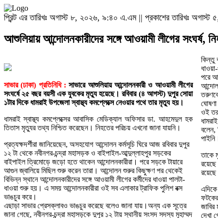
প্রিন্ট এর তারিখঃ অগাস্ট ৮, ২০২৬, ৯:৪০ এ.এম || প্রকাশের তারিখঃ অগাস্
আশুলিয়ায় আন্দোলনকারীদের সঙ্গে আওয়ামী লীগের সংঘর্ষ, ন
কিন্তু
ধাওয়া-
পরে আও
সাভার (ঢাকা) প্রতিনিধি :
সাভারে আশুলিয়ায় আন্দোলনকারী ও আওয়ামী লীগের
আন্দো
সংঘর্ষে ২৫ বছর বয়সী এক যুবকের মৃত্যু হয়েছে। রবিবার (৪ আগস্ট) দুপুর সোয়া
তরুণকে
১টার দিকে ধামরাই উপজেলা স্বাস্থ্য কমপ্লেক্সে নেওয়ার পথে তার মৃত্যু হয়।
ঘোষণা
ওই ত
ধামরাই স্বাস্থ্য কমপ্লেক্সের আবাসিক মেডিক্যাল অফিসার ডা. আহমেদুল হক
ধামরাই
তিতাস মৃত্যুর তথ্য নিশ্চিত করেছেন। নিহতের পরিচয় এখনো জানা যায়নি।
বলেন,
পাইনি
প্রত্যক্ষদর্শীরা জানিয়েছেন, অসহযোগ আন্দোলন কর্মসূচি ঘিরে আজ রবিবার দুপুর
১২ টা থেকে নবীনগর-চন্দ্রা মহাসড়ক ও বাইপাইল-আব্দুল্লাহপুর সড়কের
তাকে 
বাইপাইল ত্রিমোড়ে জড়ো হতে থাকেন আন্দোলনকারীরা। পরে সড়কে টায়ারে
রয়েছে।
আগুন জ্বালিয়ে মিছিল শুরু করেন তারা। আন্দোলন শুরুর কিছুক্ষণ পর থেকেই
রয়েছে
বিভিন্ন স্থানে আন্দোলনকারীদের সঙ্গে আওয়ামী লীগের কর্মীদের ধাওয়া পালটা-
ধাওয়া শুরু হয়। এ সময় আন্দোলনকারীরা ওই সব এলাকার ট্রাফিক পুলিশ বক্স
এদিকে 
ভাঙচুর করে।
ফটকের
এছাড়া সাভার প্রেসক্লাবও ভাঙচুর করেছে বলেও জানা যায়।অন্য এক সূত্রে
জাবির
জানা গেছে, নবীনগর-চন্দ্রা মহাসড়কে দুপুর ১২ টায় স্থানীয় সংসদ সদস্য মুহাম্মদ
দেখা গ