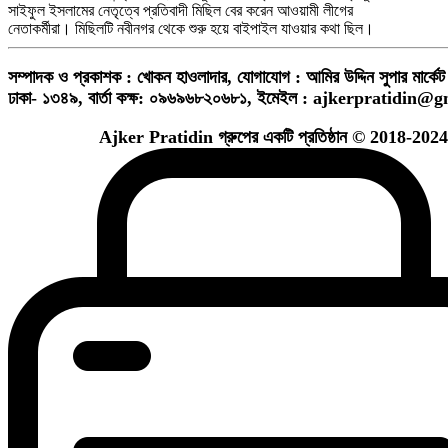
সাইফুল ইসলামের নেতৃত্বে প্রতিবাদী মিছিল বের করেন আওয়ামী লীগের
নেতাকর্মীরা। মিছিলটি নবীনগর থেকে শুরু হয়ে বাইপাইল যাওয়ার কথা ছিল।
সম্পাদক ও প্রকাশক : খোকন হাওলাদার
,
যোগাযোগ : আমির উদ্দিন সুপার মার্কেট 
ঢাকা- ১৩৪৯,
বার্তা কক্ষ: ০৯৬৯৬৮২০৬৮১,
ইমেইল :
ajkerpratidin@g
Ajker Pratidin গ্রুপের একটি প্রতিষ্ঠান © 2018-2024