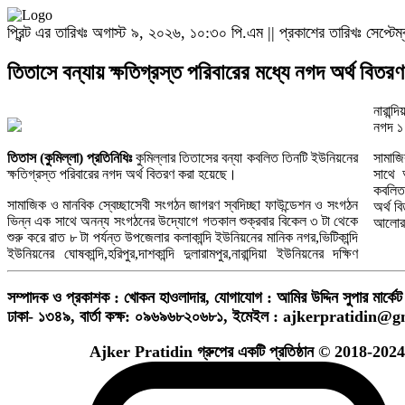
প্রিন্ট এর তারিখঃ অগাস্ট ৯, ২০২৬, ১০:৩০ পি.এম || প্রকাশের তারিখঃ সেপ্ট
তিতাসে বন্যায় ক্ষতিগ্রস্ত পরিবারের মধ্যে নগদ অর্থ বিতরণ
নারান্দ
নগদ ১ 
তিতাস (কুমিল্লা) প্রতিনিধিঃ
কুমিল্লার তিতাসের বন্যা কবলিত তিনটি ইউনিয়নের
সামাজ
ক্ষতিগ্রস্ত পরিবারের নগদ অর্থ বিতরণ করা হয়েছে।
সাথে 
কবলিত 
সামাজিক ও মানবিক স্বেচ্ছাসেবী সংগঠন জাগরণ স্বদিচ্ছা ফাউন্ডেশন ও সংগঠন
অর্থ ব
ভিন্ন এক সাথে অনন্য সংগঠনের উদ্যোগে গতকাল শুক্রবার বিকেল ৩ টা থেকে
আলোর 
শুরু করে রাত ৮ টা পর্যন্ত উপজেলার কলাকান্দি ইউনিয়নের মানিক নগর,ভিটিকান্দি
ইউনিয়নের ঘোষকান্দি,হরিপুর,দাশকান্দি দুলারামপুর,নারান্দিয়া ইউনিয়নের দক্ষিণ
সম্পাদক ও প্রকাশক : খোকন হাওলাদার
,
যোগাযোগ : আমির উদ্দিন সুপার মার্কেট 
ঢাকা- ১৩৪৯,
বার্তা কক্ষ: ০৯৬৯৬৮২০৬৮১,
ইমেইল :
ajkerpratidin@g
Ajker Pratidin গ্রুপের একটি প্রতিষ্ঠান © 2018-2024