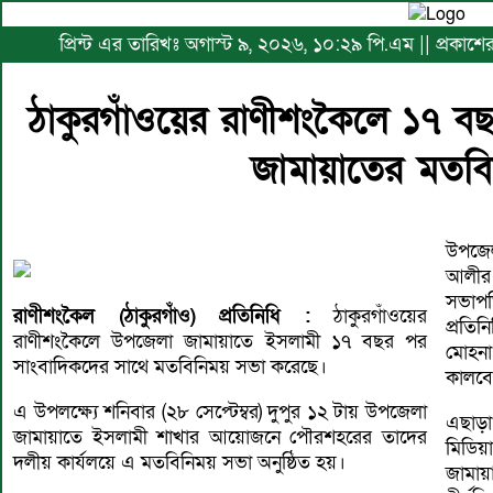
প্রিন্ট এর তারিখঃ অগাস্ট ৯, ২০২৬, ১০:২৯ পি.এম || প্রকাশ
ঠাকুরগাঁওয়ের রাণীশংকৈলে ১৭ ব
জামায়াতের মতব
উপজেল
আলীর স
সভাপ
রাণীশংকৈল (ঠাকুরগাঁও) প্রতিনিধি :
ঠাকুরগাঁওয়ের
প্রতি
রাণীশংকৈলে উপজেলা জামায়াতে ইসলামী ১৭ বছর পর
মোহনা
সাংবাদিকদের সাথে মতবিনিময় সভা করেছে।
কালবেল
এ উপলক্ষ্যে শনিবার (২৮ সেপ্টেম্বর) দুপুর ১২ টায় উপজেলা
এছাড়া
জামায়াতে ইসলামী শাখার আয়োজনে পৌরশহরের তাদের
মিডিয়
দলীয় কার্যলয়ে এ মতবিনিময় সভা অনুষ্ঠিত হয়।
জামায়