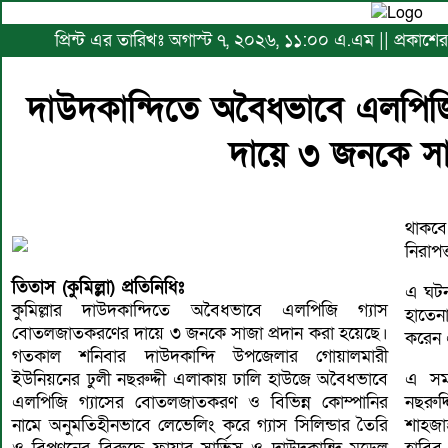
প্রিন্ট এর তারিখঃ অগাস্ট ৭, ২০২৬, ১১:০০ এ.এম || প্রকাশে
দাউদকান্দিতে অবৈধভাবে এলপি
দায়ে ৩ জনকে সাজ
থাকবে
নিরাপত্
তিতাস (কুমিল্লা) প্রতিনিধিঃ
এ ঘটন
কুমিল্লার দাউদকান্দিতে অবৈধভাবে এলপিজি গ্যাস
হাতেন
বোতলজাতকরণের দায়ে ৩ জনকে সাজা প্রদান করা হয়েছে।
করেন এ
গতকাল শনিবার দাউদকান্দি উপজেলার গোয়ালমারী
ইউনিয়নের ঢুলী নছরুদ্দী এলাকায় ঢালি হাউজে অবৈধভাবে
এ সময়
এলপিজি গ্যাসের বোতলজাতকরণ ও বিভিন্ন কোম্পানির
নছরুদ্
নামে অনুমতিহীনভাবে লেভেলিং করে গ্যাস সিলিন্ডার তৈরি
শাহজাহ