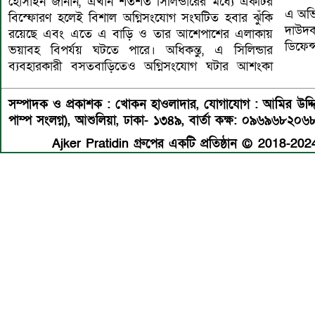
হোসাইন জানান, এখান শতশত সিলিন্ডারের মধ্যে একটির
এ অভি
বিস্ফোরণ হলেই বিশাল অগ্নিসংযোগ সংঘটিত হবার ঝুঁকি
দাউদক
রয়েছে এবং এতে এ বাড়ি ও তার আশেপাশের এলাকায়
ডিফেন্
ভয়াবহ বিপর্যয় ঘটতে পারে। অধিকন্তু, এ সিলিন্ডার
ব্যবহারকারী বসতবাড়িতেও অগ্নিসংযোগ ঘটার আশংকা
সম্পাদক ও প্রকাশক : খোকন হাওলাদার
,
যোগাযোগ : আমির উদ্দিন 
পাম্প সংলগ্ন), আশুলিয়া, ঢাকা- ১৩৪৯,
বার্তা কক্ষ: ০৯৬৯৬৮২০৬
Ajker Pratidin গ্রুপের একটি প্রতিষ্ঠান © 2018-2024 