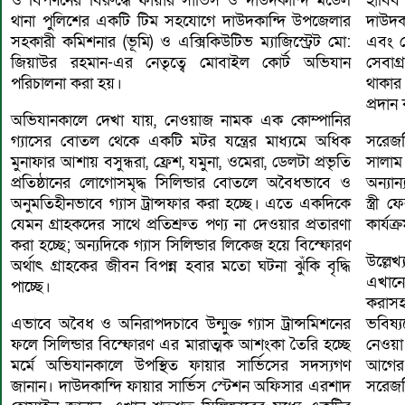
ও বিপণনের বিরুদ্ধে ফায়ার সার্ভিস ও দাউদকান্দি মডেল
হাবিব
থানা পুলিশের একটি টিম সহযোগে দাউদকান্দি উপজেলার
দাউদক
সহকারী কমিশনার (ভূমি) ও এক্সিকিউটিভ ম্যাজিস্ট্রেট মো:
এবং ভ
জিয়াউর রহমান-এর নেতৃত্বে মোবাইল কোর্ট অভিযান
সেবাগ
পরিচালনা করা হয়।
থাকার
প্রদান
অভিযানকালে দেখা যায়, নেওয়াজ নামক এক কোম্পানির
গ্যাসের বোতল থেকে একটি মটর যন্ত্রের মাধ্যমে অধিক
সরেজম
মুনাফার আশায় বসুন্ধরা, ফ্রেশ, যমুনা, ওমেরা, ডেলটা প্রভৃতি
সালাম
প্রতিষ্ঠানের লোগোসমৃদ্ধ সিলিন্ডার বোতলে অবৈধভাবে ও
অন্যা
অনুমতিহীনভাবে গ্যাস ট্রান্সফার করা হচ্ছে। এতে একদিকে
স্ত্রী
যেমন গ্রাহকদের সাথে প্রতিশ্রুত পণ্য না দেওয়ার প্রতারণা
কার্যক
করা হচ্ছে; অন্যদিকে গ্যাস সিলিন্ডার লিকেজ হয়ে বিস্ফোরণ
উল্লে
অর্থাৎ গ্রাহকের জীবন বিপন্ন হবার মতো ঘটনা ঝুঁকি বৃদ্ধি
এখানে 
পাচ্ছে।
করাসহ
এভাবে অবৈধ ও অনিরাপদচাবে উন্মুক্ত গ্যাস ট্রান্সমিশনের
ভবিষ্
ফলে সিলিন্ডার বিস্ফোরণ এর মারাত্মক আশংকা তৈরি হচ্ছে
নেওয়া
মর্মে অভিযানকালে উপস্থিত ফায়ার সার্ভিসের সদস্যগণ
আগের
জানান। দাউদকান্দি ফায়ার সার্ভিস স্টেশন অফিসার এরশাদ
সরেজম