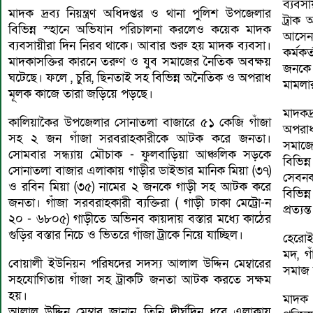
ব্যবসা
মাদক দ্রব্য নিয়ন্ত্রণ অধিদপ্তর ও থানা পুলিশ উপজেলার
ট্রাক
বিভিন্ন স্হানে অভিযান পরিচালনা করলেও কয়েক মাদক
আসেন।
ব্যবসায়ীরা দিন নিরব থাকে। আবার শুরু হয় মাদক ব্যবসা।
কর্মক
মাদকাসক্তির কারনে তরুণ ও যুব সমাজের নৈতিক অবক্ষয়
জনকে 
ঘটেছে। ফলে , চুরি, ছিনতাই সহ বিভিন্ন অনৈতিক ও অপরাধ
মামলার
মূলক কাজে তারা জড়িয়ে পড়ছে।
মাদকদ
কালিয়াকৈর উপজেলার সোনাতলা বাজারে ৫১ কেজি গাঁজা
অপরাধ
সহ ২ জন গাঁজা সরবরাহকারীকে আটক করে জনতা।
সমাজে
সোমবার সন্ধ্যায় মৌচাক - ফুলবাড়িয়া আঞ্চলিক সড়কে
বিভি
সোনাতলা বাজার এলাকায় গাড়ীর ডাইভার মানিক মিয়া (৩৭)
সেবনক
ও রবিন মিয়া (৩৫) নামের ২ জনকে গাড়ী সহ আটক করে
বিভিন
জনতা। গাঁজা সরবরাহকারী ব্যক্তিরা ( গাড়ী ঢাকা মেট্রো-ন
প্রত্য
২০ - ৬৮০৫) গাড়ীতে অভিনব কায়দায় বস্তার মধ্যে কাঠের
গুড়ির বস্তার নিচে ও ভিতরে গাঁজা ট্রাকে নিয়ে যাচ্ছিল।
হেরোই
মদ, গ
বোয়ালী ইউনিয়ন পরিষদের সদস্য আলাল উদ্দিন মেম্বারের
সমাজ 
সহযোগিতায় গাঁজা সহ ট্রাকটি জনতা আটক করতে সক্ষম
হয়।
মাদক 
আলাল উদ্দিন মেম্বার জানান, তিনি দীর্ঘদিন ধরে এলাকায়