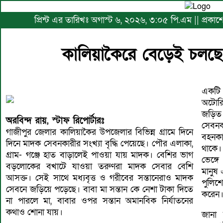
প্রিন্ট এর তারিখঃ অগাস্ট ৬, ২০২৬, ৩:০৫ পি.এম || প্রকা
কালিয়াকৈরে বেড়েই চলছ
একটি স
অটোরি
জড়িত
অরবিন্দ রায়, স্টাফ রিপোর্টারঃ
সেবন
গাজীপুর জেলার কালিয়াকৈর উপজেলার বিভিন্ন গ্রামে দিনে
বহনকা
দিনে মাদক সেবনকারীর সংখ্যা বৃদ্ধি পেয়েছে। পৌর এলাকা,
থাকে।
গ্রাম- গঞ্জে হাত বাড়ালেই পাওয়া যায় মাদক। বেশির ভাগ
ভেঙ্গ
বড়লোকের বখাটে যাওয়া তরুণরা মাদক সেবার বেশি
মানুষ
আসক্ত। সেই সাথে মধ্যবৃত্ত ও গরীবের সন্তানেরাও মাদক
পুলিশ
সেবনে জড়িয়ে পড়েছে। বাবা মা সন্তান কে নেশা টাকা দিতে
করেন
না পারলে মা, বাবার ওপর সন্তান অমানবিক নির্যাতনের
কথাও শোনা যায়।
জানা 