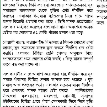
পরিষদে
মাদকের বিরুদ্ধে তিনি প্রচারনা করেছেন। গণসচেতনতা, যুব
মসজিদ
সমাজকে মাদকাসক্ত থেকে মুক্তির চেষ্টা দীর্ঘদিন ধরে
সচেতন
করছেন। এলাকার গন্যমান্য ব্যক্তিদের নিয়ে গ্রামে গ্রামে
প্রতি
মাদক বিরোধী প্রচারনা করা হচ্ছে । তিনি মাদক প্রতোরোধে
মহল।
এলাকার মাইকিং করেছেন বলে জানা যায়। অবশেষে অনেক
চেষ্টার পর সোমবার ৫১ কেজি গাঁজার চালান ধরা পড়ে।
বোয়ালী নরেন্দ্র নারায়ন উচ্চ বিদ্যালয়ের শিক্ষক সোহেল রানা
জানান, যুব সমাজকে মাদক মুক্ত করতে দীর্ঘদিন ধরে চেষ্টা
করছি। এলাকার বিভিন্ন শ্রেনি পেশার মানুষকে নিয়ে
গণসচেতনতা গড়ে তোলার চেষ্টা করছি । কিন্তু মাদক সম্পূর্ণ
ভাবে বন্ধ করা যাচ্ছে না।
এলাকাবাসীর সাথে আলাপ করে জানা যায়, দীর্ঘদিন ধরে যুব
সমাজ গাঁজাসহ বিভিন্ন নেশায় আসক্ত হয়ে পড়েছে । যুব
সমাজ আজ ধ্বংসের পথে। এলাকার সচেতন মানুষ দীর্ঘদিন
ধরে এলাকায় মাদক বন্ধের চেষ্টা করছে । কালিয়াকৈর
উপজেলা ফুলবাড়িয়া, মধ্যপাড়া, বোয়ালী, সূএাপুর
ইউনিয়নের বিভিন্ন গ্রামে গাঁজা সেবনকারী দিনে দিনে বৃদ্ধি