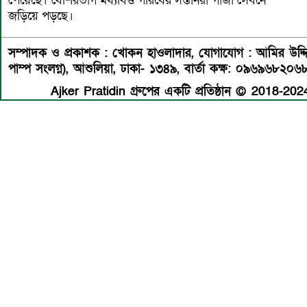
পেয়েছে। বেশিরভাগ মধ্যবিত্ত গরিবের সন্তানরা গাঁজা সেবনে
জড়িয়ে পড়ছে।
সম্পাদক ও প্রকাশক : খোকন হাওলাদার
,
যোগাযোগ : আমির উদ্দিন 
পাম্প সংলগ্ন), আশুলিয়া, ঢাকা- ১৩৪৯,
বার্তা কক্ষ: ০৯৬৯৬৮২০৬
Ajker Pratidin গ্রুপের একটি প্রতিষ্ঠান © 2018-2024 