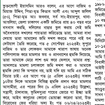
১৯৮৬ 
ভুক্তভোগী ইয়াসমিন আরও বলেন, এর আগে নাজিম ও
জমিতে
মিয়াজ উদ্দিন, পিতা-মৃত কিতাব আলী এবং আব্দুল জলিল
বিবাদ
(৫০), পিতা-মৃত আঃ জব্বার, সর্ব সাং-ইয়ারপুর, থানা-
১০ বছ
আশুলিয়া, জেলা ঢাকাগণ একটি জমিতে প্রায় ৪০ বছর ধরে
দখল ক
বসবাস করছি, দলিলের নাম্বার ভুল করায় সেই জমি
অবৈধভাবে দখলের পায়তারা করিতেছে তারা, আমরা বাধা
অদ্য
দেয়ায় তারা আমাদের জমি দখল করতে পারে নাই শুধ
মিনি
দেউয়াল তৈরি করেছে, গত ৫ সেপ্টেম্বর ২০২৩ইং দুপুরে
১০-১২
নাজিম ও তার লোকজন আমাকে খারাপ ভাষায় অনেক
আমার 
গালিগালাজ করে মামলার ভয় ও প্রাণনাশের হুমকি দিয়েছে,
আমি ব
তারা আমাকে মেরে লাশ গুম করে ফেলবে, আমার প্রশ্ন:
বিবাদ
আদালতে মামলা চলাকালে জমি দখল করা ও আমাকে
আইনী 
হুমকি দেয়া কি অপরাধ নয়, তাই যদি হয় আমি এর সঠিক
ঘরের ভ
বিচার চাই। এর আগে গত (৫ এপ্রিল ২০২৩ইং) সকাল
লাঠি 
১০টার দিকে আমাকে বিভিন্ন হুমকি প্রদান করে মামলার
জানাল
আসামীরা, এর পরের দিন (৬ এপ্রিল ২০২৩ইং) উল্লেখ্য,
ভাংচু
সন্ত্রাসী, চাঁদাবাজ, ভূমিদস্যুরা গায়ের জোরে যা ইচ্ছা তাই
সাধন 
করে, আইন কানুনের কোনো তোয়াক্কা করেনা তারা, উক্ত
মামলা
বিরোধের জের ধরিয়া অদ্য ইং গত ০৬/০৪/২০২৩ইং