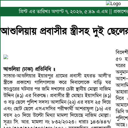
প্রিন্ট এর তারিখঃ অগাস্ট ৭, ২০২৬, ৫:৪৯ এ.এম || প্রকাশ
আশুলিয়ায় প্রবাসীর স্ত্রীসহ দুই ছেলে
বিদেশী
৫০ হা
ঘরের ব
আশুলিয়া (ঢাকা) প্রতিনিধি ॥
অনুমা
সাভার-আশুলিয়ার ইয়ারপুর গ্রামের প্রবাসী হযরত আলী’র
আশে—
স্ত্রীকে প্রকাশ্যে গালিগালাজ করে দিবালোকে বাড়ি ঘর
আসামির
ভাংচুরের ঘটনার পর জমি দখলের চেষ্টা স্থানীয় মোল্লা নাজিম
তাহার
উদ্দিন (৪১) এর বিরুদ্ধে। প্রবাসীর স্ত্রী মোছাঃ ইয়াসমিন (৪১)
নিবে 
ও বড় ছেলে পুলিশ সদস্য আলামিন (২২) এর বয়স ২৫ দিয়ে
আমাকে
এবং ছোট ছেলে এসএসসির পরীক্ষার্থী আশরাফুল (১৬) এর
তিনি 
বয়স ২০ দিয়ে উল্টো মিথ্যা মামলা দিয়েছে নাজিম মোল্লা।
পুলিশ
সূত্রঃ সি. আর. মামলা নং ৮৩২/২০২৩। ধারাঃ ১৪৩/৪৪৭/
আছে। 