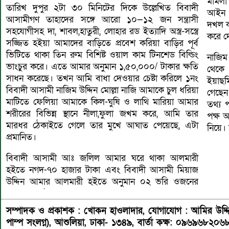
মামলা 
তারিখ দুপুর ২টা ৩০ মিনিটের দিকে উল্লেখিত বিবাদী
আইন অ
আসামীগণ তাহাদের সঙ্গে আরো ১০—১২ জন সন্ত্রাসী
দখল কর
সহযোগীসহ দা, শাবল,হাতুরী, লোহার রড ইত্যাদি অস্ত্র-সস্ত্রে
করে দ
সজ্জিত হইয়া আমাদের বাড়িতে প্রবেশ করিয়া বাড়ির পূর্ব
ভিটিতে থাকা তিন রুম বিশিষ্ট ওয়াল কাম টিনশেড বিল্ডিং
নাজিম 
ভাংচুর করে। এতে আমার অনুমান ১,৫০,০০০/ টাকার ক্ষতি
থেকে 
সাধন করেছে। তখন আমি বাধা দেওয়ার চেষ্টা করিলে ১নং
ইয়াছ
বিবাদী আসামী নাজিম উদ্দিন মোল্লা নাজি আমাকে চুল ধরিয়া
গেছেন
মাটিতে ফেলিয়া আমাকে কিল-ঘুষি ও লাথি মারিয়া আমার
তথ্য 
শরীরের বিভিন্ন স্থানে নীলা,ফুলা জখম করে, আমি তার
পক্ষ 
মারধর ঠেকাইতে গেলে তার মুখে আঘাত পেয়েছে, এটা
নিয়ে
প্রমানিত।
বিবাদী আসামী আঃ জলিল আমার ঘরে থাকা আলমারী
হইতে নগদ-৭০ হাজার টাকা এবং বিবাদী আসামী মিয়াজ
উদ্দিন আমার আলমারী হইতে অনুমান ০২ ভরি ওজনের
সম্পাদক ও প্রকাশক : খোকন হাওলাদার
,
যোগাযোগ : আমির উদ্দিন 
পাম্প সংলগ্ন), আশুলিয়া, ঢাকা- ১৩৪৯,
বার্তা কক্ষ: ০৯৬৯৬৮২০৬