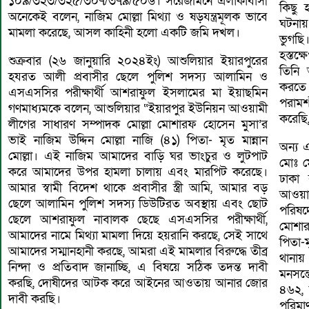
১০৯/৩২৩/৩২৫/৩০৭/৩৭৯/৫০৬। সরেজমিনে এলাকাবাসী
কিছু 
অনেকেই বলেন, নাজিম মোল্লা মিথ্যা ও ষড়যন্ত্রমূলক ভাবে
ঘটনায
মামলা করেছে, আসল কাহিনী হলো একটি জমি দখল।
ভুগছি
হস্তক্
শুক্রবার (২৬ জানুয়ারি ২০২৪ইং) আশুলিয়ার ইয়ারপুরের
তিনি 
হযরত আলী প্রবাসীর ছেলে পুলিশ সদস্য আলামিন ও
করতে 
এসএসসির পরীক্ষার্থী আশরাফুল ইসলামের মা ইয়াছমিন
পরামর্
গণমাধ্যমকে বলেন, আশুলিয়ার “ইয়ারপুর ইউনিয়ন আওয়ামী
করেছি
লীগের সাধারণ সম্পাদক মোল্লা মোশারফ হোসেন মুসা’র
ভাই নাজিম উদ্দিন মোল্লা নাজি (৪১) পিতা- মৃত মান্নান
অন্য 
মোল্লা। এই নাজিম আমাদের বাড়ি ঘর ভাংচুর ও লুটপাট
মোঃ ম
করে আমাদের উপর হামলা চালায় এবং মারপিট করেছে।
ঢাকা 
আমার স্বামী বিদেশ থাকে প্রবাসীর স্ত্রী আমি, আমার বড়
আওয়া
ছেলে আলামিন পুলিশ সদস্য ডিউটিরত অবস্থায় এবং ছোট
পরিষদে
ছেলে আশরাফুল নাবালক ছেছে এসএসসির পরীক্ষার্থী,
মোশারফ
আমাদের নামে মিথ্যা মামলা দিয়ে হয়রানি করছে, সেই সাথে
পিতা-ম
আমাদের সম্মানহানী করছে, আমরা এই মামলার বিরুদ্ধে তীব্র
থানায
নিন্দা ও প্রতিবাদ জানাচ্ছি, এ বিষয়ে সঠিক তদন্ত দাবী
মনসন্
করছি, দোষীদের আটক করে আইনের আওতায় আনার জোর
৪৬২,
দাবী করছি।
পরিম