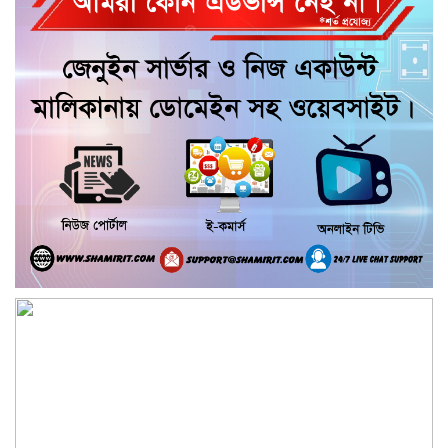
পশু চিকিৎসক নিহত, আহত ৩
কয়রায় জুলাই ছাত্র গণঅভ্যুত্থানের ২য় বার্ষিকী
উপলক্ষে জামায়াতের দোয়া ও গণমিছিল
জুলাই গণ-অভ্যুত্থান দিবসের অনুষ্ঠানে
গণঅধিকার পরিষদের নেতাকে হেনস্থার
অভিযোগ