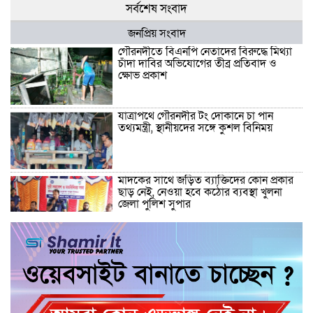
সর্বশেষ সংবাদ
জনপ্রিয় সংবাদ
গৌরনদীতে বিএনপি নেতাদের বিরুদ্ধে মিথ্যা
চাঁদা দাবির অভিযোগের তীব্র প্রতিবাদ ও
ক্ষোভ প্রকাশ
যাত্রাপথে গৌরনদীর টং দোকানে চা পান
তথ্যমন্ত্রী, স্থানীয়দের সঙ্গে কুশল বিনিময়
মাদকের সাথে জড়িত ব্যাক্তিদের কোন প্রকার
ছাড় নেই, নেওয়া হবে কঠোর ব্যবস্থা খুলনা
জেলা পুলিশ সুপার
“জুলাই কোন দল বা গোষ্টীর নয়, এটি সমগ্র
জাতির ” অ্যাডভোকেট জালাল উদ্দিন এমপি
ধামরাইয়ে ট্রাক চাপায় মোটরসাইকেল আরোহী