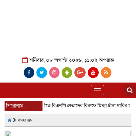
শনিবার, ০৮ অগাস্ট ২০২৬, ১১:০২ অপরাহ্ন
Toggle
navigation
শিরোনাম :
গৌরনদীতে বিএনপি নেতাদের বিরুদ্ধে মিথ্যা চাঁদা দাবির অভিযোগের তী
গণমাধ্যম