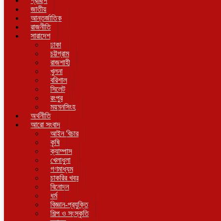
প্রচ্ছদ
জাতীয়
আন্তর্জাতিক
রাজনীতি
সারাদেশ
ঢাকা
চট্টগ্রাম
রাজশাহী
খুলনা
বরিশাল
সিলেট
রংপুর
ময়মনসিংহ
অর্থনীতি
আরো সংবাদ
আইন বিচার
কৃষি
ক্যাম্পাস
খেলাধুলা
গণমাধ্যম
চাকরির খবর
বিনোদন
ধর্ম
বিজ্ঞান-প্রযুক্তি
শিল্প ও সংস্কৃতি