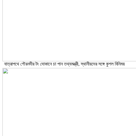
যাত্রাপথে গৌরনদীর টং দোকানে চা পান তথ্যমন্ত্রী, স্থানীয়দের সঙ্গে কুশল বিনিময়