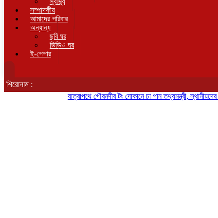
স্বাস্থ্য
সম্পাদকীয়
আমাদের পরিবার
অন্যান্য
ছবি ঘর
ভিডিও ঘর
ই-পেপার
শিরোনাম :
যাত্রাপথে গৌরনদীর টং দোকানে চা পান তথ্যমন্ত্রী, স্থানীয়দের সঙ্গে কু