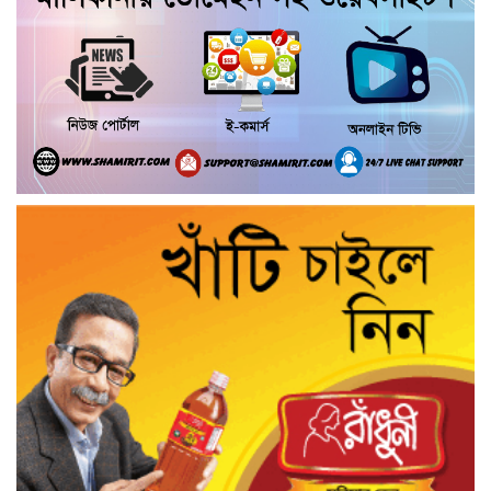
ধামরাইয়ে শিক্ষক হান্নান হোসেনের বিষমুক্ত
বেগুন চাষে বাজিমাৎ
কয়রায় আন্তর্জাতিক আদিবাসী দিবস পালন
উপলক্ষে র‍্যালি ও আলোচনা সভা
মেঘনায় ভেসে উঠল নারী-পুরুষের অর্ধগলিত
মরদেহ উদ্ধার
পৈত্রিক সম্পত্তি নিয়ে দুই ভাইয়ে মধ্যে রক্তক্ষয়ী
সংঘর্ষে নারীসহ আহত ৫