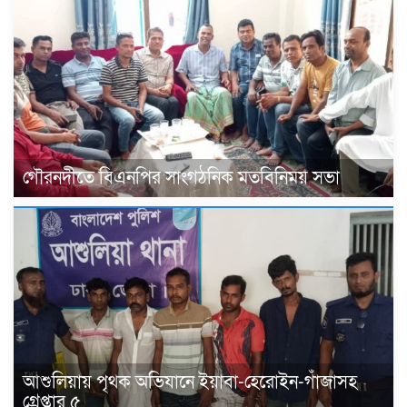
গৌরনদীতে বিএনপির সাংগঠনিক মতবিনিময় সভা
আশুলিয়ায় পৃথক অভিযানে ইয়াবা-হেরোইন-গাঁজাসহ
গ্রেপ্তার ৫