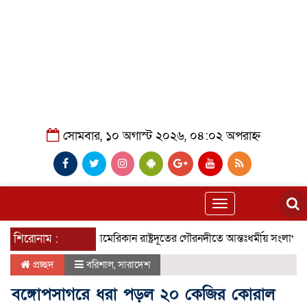
সোমবার, ১০ অগাস্ট ২০২৬, ০৪:০২ অপরাহ্ন
Toggle
navigation
শিরোনাম :
আমেরিকান রাষ্ট্রদূতের গৌরনদীতে আন্তঃধর্মীয় সংলাপ
গৌরনদ
প্রচ্ছদ
বরিশাল
,
সারাদেশ
বঙ্গোপসাগরে ধরা পড়ল ২০ কেজির কোরাল