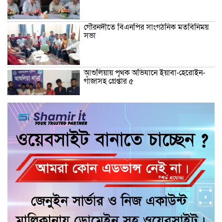
গৌরনদীতে বিএনপির সাংগঠনিক মতবিনিময়
সভা
আশুলিয়ায় পৃথক অভিযানে ইয়াবা-হেরোইন-
গাঁজাসহ গ্রেপ্তার ৫
উজিরপুর উপজেলার ইউএনও ৬০ লাখ টাকা
ফেরত দিয়ে প্রশংসা কুড়িয়েছেন
আন্তর্জাতিক মেকআপ আর্টিস্ট সেলিনা মনিরের
ব্রাইডাল মাস্টারক্লাস ঢাকায় ৪ সেপ্টেম্বর থেকে
গৌরনদীতে বিএনপির সাংগঠনিক কার্যক্রম
জোরদারে মতবিনিময়