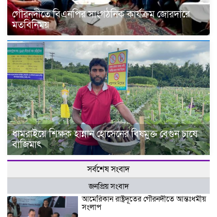
গৌরনদীতে বিএনপির সাংগঠনিক কার্যক্রম জোরদারে
মতবিনিময়
ধামরাইয়ে শিক্ষক হান্নান হোসেনের বিষমুক্ত বেগুন চাষে
বাজিমাৎ
সর্বশেষ সংবাদ
জনপ্রিয় সংবাদ
আমেরিকান রাষ্ট্রদূতের গৌরনদীতে আন্তঃধর্মীয়
সংলাপ