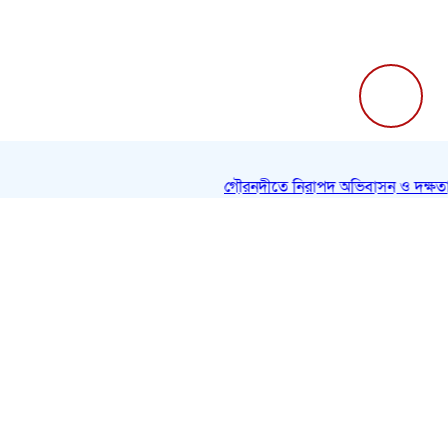
গৌরনদীতে নিরাপদ অভিবাসন ও দক্ষতা উন্নয়ন শ