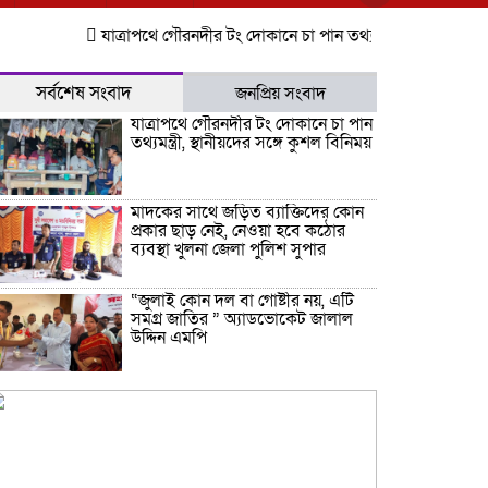
যাত্রাপথে গৌরনদীর টং দোকানে চা পান তথ্যমন্ত্রী, স্থানীয়দের সঙ্গে কু
সর্বশেষ সংবাদ
জনপ্রিয় সংবাদ
যাত্রাপথে গৌরনদীর টং দোকানে চা পান
তথ্যমন্ত্রী, স্থানীয়দের সঙ্গে কুশল বিনিময়
মাদকের সাথে জড়িত ব্যাক্তিদের কোন
প্রকার ছাড় নেই, নেওয়া হবে কঠোর
ব্যবস্থা খুলনা জেলা পুলিশ সুপার
“জুলাই কোন দল বা গোষ্টীর নয়, এটি
সমগ্র জাতির ” অ্যাডভোকেট জালাল
উদ্দিন এমপি
ধামরাইয়ে ট্রাক চাপায় মোটরসাইকেল
আরোহী পশু চিকিৎসক নিহত, আহত ৩
কয়রায় জুলাই ছাত্র গণঅভ্যুত্থানের ২য়