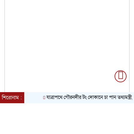
যাত্রাপথে গৌরনদীর টং দোকানে চা পান তথ্যমন্ত্রী, স্থানী
শিরোনাম :
শুক্রবার, ০৭ অগাস্ট ২০২৬, ০১:২৩ অপরাহ্ন