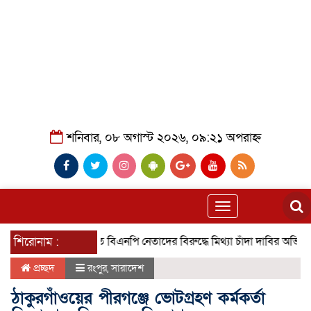
শনিবার, ০৮ অগাস্ট ২০২৬, ০৯:২১ অপরাহ্ন
Toggle
navigation
শিরোনাম :
গৌরনদীতে বিএনপি নেতাদের বিরুদ্ধে মিথ্যা চাঁদা দাবির অভিযোগের তীব্
প্রচ্ছদ
রংপুর
,
সারাদেশ
ঠাকুরগাঁওয়ের পীরগঞ্জে ভোটগ্রহণ কর্মকর্তা