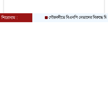
গৌরনদীতে বিএনপি নেতাদের বিরুদ্ধে মিথ্যা চাঁদা 
শিরোনাম :