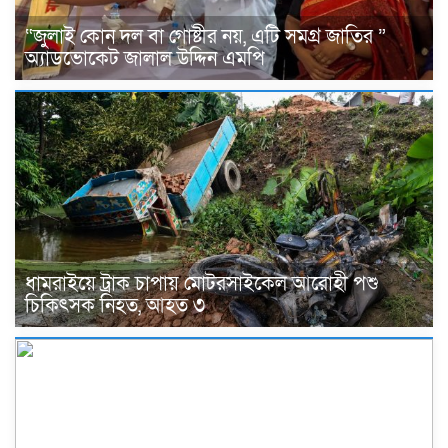
“জুলাই কোন দল বা গোষ্টীর নয়, এটি সমগ্র জাতির ”
অ্যাডভোকেট জালাল উদ্দিন এমপি
ধামরাইয়ে ট্রাক চাপায় মোটরসাইকেল আরোহী পশু
চিকিৎসক নিহত, আহত ৩