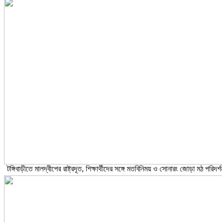
টঙ্গিবাড়ীতে মালদ্বীপের রাষ্ট্রদূত, শিক্ষার্থীদের সঙ্গে মতবিনিময় ও সোনারং জোড়া মঠ পরিদর্