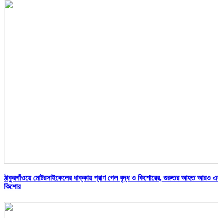
ঠাকুরগাঁওয়ে মোটরসাইকেলের ধাক্কায় প্রাণ গেল বৃদ্ধ ও কিশোরের, গুরুতর আহত আরও 
কিশোর