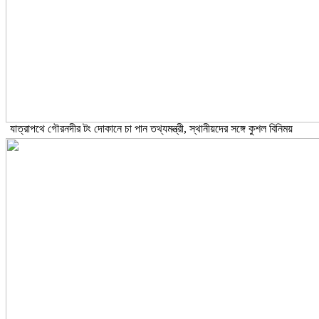
যাত্রাপথে গৌরনদীর টং দোকানে চা পান তথ্যমন্ত্রী, স্থানীয়দের সঙ্গে কুশল বিনিময়