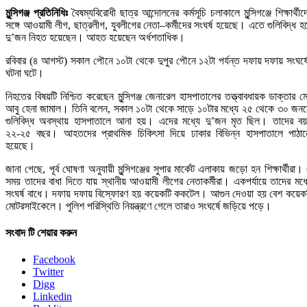
মুন্সিগঞ্জ প্রতিনিধিঃ
বৈষম্যবিরোধী ছাত্র আন্দোলনের কর্মসূচি চলাকালে মুন্সিগঞ্জে শিক্ষার্থীদ
সঙ্গে আওয়ামী লীগ, ছাত্রলীগ, যুবলীগের নেতা–কর্মীদের সংঘর্ষ হয়েছে। এতে গুলিবিদ্ধ হ
দু’জন নিহত হয়েছেন। আহত হয়েছেন অর্ধশতাধিক।
রবিবার (৪ আগস্ট) সকাল পৌনে ১০টা থেকে দুপুর পৌনে ১২টা পর্যন্ত দফায় দফায় সংঘর্ষ
ঘটনা ঘটে।
নিহতের বিষয়টি নিশ্চিত করেছেন মুন্সিগঞ্জ জেনারেল হাসপাতালের তত্ত্বাবধায়ক ডাক্তার ম
আবু হেনা জামাল। তিনি বলেন, সকাল ১০টা থেকে সাড়ে ১০টার মধ্যে ২৫ থেকে ৩০ জন
গুলিবিদ্ধ অবস্থায় হাসপাতালে আনা হয়। এদের মধ্যে দু’জন মৃত ছিল। তাদের ব
২২-২৫ বছর। আহতদের প্রাথমিক চিকিৎসা দিয়ে ঢাকার বিভিন্ন হাসপাতালে পাঠা
হয়েছে।
জানা গেছে, পূর্ব ঘোষণা অনুযায়ী মুন্সিগঞ্জের সুপার মার্কেট এলাকায় জড়ো হন শিক্ষার্থীরা।
সময় তাদের বাধা দিতে যায় স্থানীয় আওয়ামী লীগের নেতাকর্মীরা। একপর্যায়ে তাদের মধ্
সংঘর্ষ বাধে। দফায় দফায় বিস্ফোরণ হয় কয়েকটি ককটেল। আগুন দেওয়া হয় বেশ কয়েক
মোটরসাইকেলে। পুলিশ পরিস্থিতি নিয়ন্ত্রণে গেলে তারাও সংঘর্ষে জড়িয়ে পড়ে।
সংবাদ টি শেয়ার করুন
Facebook
Twitter
Digg
Linkedin