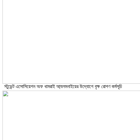
স্টুডেন্ট এসোসিয়েশন অফ ধামরাই আ্যলমনাইয়ের উদ্যোগে বৃক্ষ রোপণ কর্মসূচি