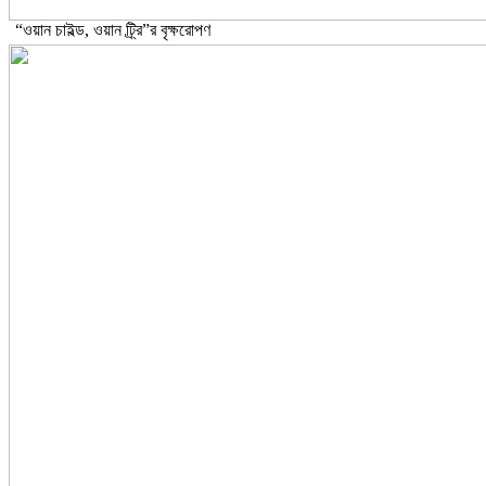
“ওয়ান চাইল্ড, ওয়ান ট্র্রি”র বৃক্ষরোপণ