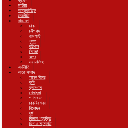
প্রচ্ছদ
জাতীয়
আন্তর্জাতিক
রাজনীতি
সারাদেশ
ঢাকা
চট্টগ্রাম
রাজশাহী
খুলনা
বরিশাল
সিলেট
রংপুর
ময়মনসিংহ
অর্থনীতি
আরো সংবাদ
আইন বিচার
কৃষি
ক্যাম্পাস
খেলাধুলা
গণমাধ্যম
চাকরির খবর
বিনোদন
ধর্ম
বিজ্ঞান-প্রযুক্তি
শিল্প ও সংস্কৃতি