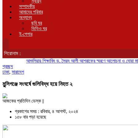
স্বাস্থ্য
সম্পাদকীয়
আমাদের পরিবার
অন্যান্য
ছবি ঘর
ভিডিও ঘর
ই-পেপার
শিরোনাম :
আশুলিয়ায় শিক্ষাবিদ ড. সৈয়দ আলী আশরাফের স্মরণে আলোচনা ও দোয়া মাহফিল
দ
প্রচ্ছদ
ঢাকা
,
সারাদেশ
মুন্সিগঞ্জে সংঘর্ষে গুলিবিদ্ধ হয়ে নিহত ২
আজকের প্রতিদিন ডেস্ক ||
প্রকাশের সময় : রবিবার, ৪ আগস্ট, ২০২৪
১৫৮ বার পড়া হয়েছে