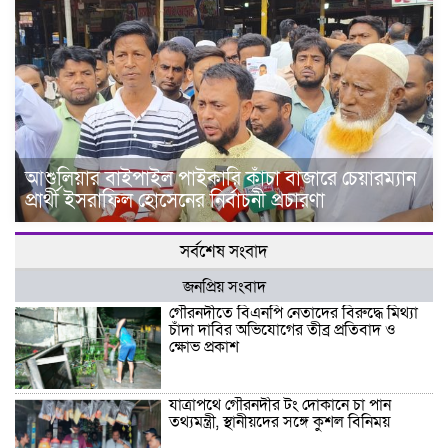
আশুলিয়ার বাইপাইল পাইকারি কাঁচা বাজারে চেয়ারম্যান
প্রার্থী ইসরাফিল হোসেনের নির্বাচনী প্রচারণা
সর্বশেষ সংবাদ
জনপ্রিয় সংবাদ
গৌরনদীতে বিএনপি নেতাদের বিরুদ্ধে মিথ্যা
চাঁদা দাবির অভিযোগের তীব্র প্রতিবাদ ও
ক্ষোভ প্রকাশ
যাত্রাপথে গৌরনদীর টং দোকানে চা পান
তথ্যমন্ত্রী, স্থানীয়দের সঙ্গে কুশল বিনিময়