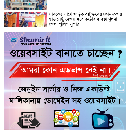
মাদকের সাথে জড়িত ব্যাক্তিদের কোন প্রকার
ছাড় নেই, নেওয়া হবে কঠোর ব্যবস্থা খুলনা
জেলা পুলিশ সুপার
“জুলাই কোন দল বা গোষ্টীর নয়, এটি সমগ্র
জাতির ” অ্যাডভোকেট জালাল উদ্দিন এমপি
ধামরাইয়ে ট্রাক চাপায় মোটরসাইকেল আরোহী
পশু চিকিৎসক নিহত, আহত ৩
কয়রায় জুলাই ছাত্র গণঅভ্যুত্থানের ২য় বার্ষিকী
উপলক্ষে জামায়াতের দোয়া ও গণমিছিল
জুলাই গণ-অভ্যুত্থান দিবসের অনুষ্ঠানে
গণঅধিকার পরিষদের নেতাকে হেনস্থার