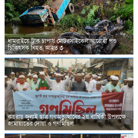
ধামরাইয়ে ট্রাক চাপায় মোটরসাইকেল আরোহী পশু
চিকিৎসক নিহত, আহত ৩
কয়রায় জুলাই ছাত্র গণঅভ্যুত্থানের ২য় বার্ষিকী উপলক্ষে
জামায়াতের দোয়া ও গণমিছিল