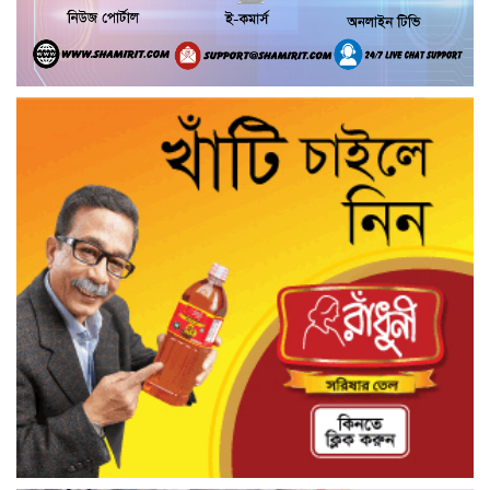
অভিযোগ
গৌরনদীতে নিরাপদ অভিবাসন ও দক্ষতা
উন্নয়ন শীর্ষক সেমিনার অনুষ্ঠিত,
আশুলিয়ার বাইপাইল পাইকারি কাঁচা বাজারে
চেয়ারম্যান প্রার্থী ইসরাফিল হোসেনের নির্বাচনী
প্রচারণা
আশুলিয়ার কাঠগড়া নয়াপাড়ায় কথিত মাদক
ব্যবসার অভিযোগ, পুলিশের হস্তক্ষেপ কামনা
এলাকাবাসীর