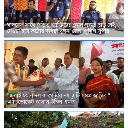
মাদকের সাথে জড়িত ব্যাক্তিদের কোন প্রকার ছাড় নেই,
নেওয়া হবে কঠোর ব্যবস্থা খুলনা জেলা পুলিশ সুপার
“জুলাই কোন দল বা গোষ্টীর নয়, এটি সমগ্র জাতির ”
অ্যাডভোকেট জালাল উদ্দিন এমপি