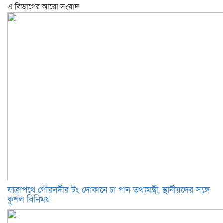
এ বিভাগের আরো সংবাদ
যাত্রাপথে গৌরনদীর টং দোকানে চা পান তথ্যমন্ত্রী, স্থানীয়দের সঙ্গে
কুশল বিনিময়