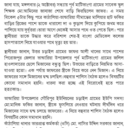
জানা যায়, মঙ্গলবার (২ অক্টোবর) সন্ধ্যায় পূর্ব মাটিভাংগা গ্রামের সাবেক স্কুল
শিক্ষক মো.আমিনের জানাজা শেষে বাড়ি ফিরছিলেন জাফর। এ সময়
বিকেল ৫টার কিছু পরে কাঠালিয়া-ভান্ডারিয়া সীমান্তের মালিয়ার হাট ফকির
বাড়ির ব্রিজের পাশে তাকে ধারালো দা ও কুড়াল দিয়ে কুপিয়ে জখম করে
পালিয়ে যায় দুর্বৃত্তরা।তারা আগে থেকেই আসার পথে ওত পেতে ছিল। পরে
স্থানীয়রা তাকে উদ্ধার করে বরিশাল শের-ই বাংলা মেডিকেল কলেজ
হাসপাতালে নিয়ে যাওয়ার পথে মৃত্যু হয় তার।
স্থানীয়রা জানান, উত্তর চড়াইল গ্রামের জাফর আলী খানের সাথে পাশের
পিরোজপুর জেলার ভান্ডারিয়া উপজেলার পূর্ব মাটিভাংগা গ্রামের জলিল
হাওলাদারের ছেলে মিজানের বন্ধুত্ব ছিল। উভয়ের বাড়িতে নিয়মিত আসা-
যাওয়া হতো। এক পর্যায় জাফরের স্ত্রীকে বিয়ে করে নেন মিজান। এ নিয়ে
জাফরের সঙ্গে মিজানের দ্বন্দ্ব চলছিল।বহুবার শালিস বৈঠক হলেও বিষয়টির
কোনো সমাধান হয়নি। ধারনা করা হচ্ছে এই বিরোধেই হতে পারে
হত্যাকাণ্ড।
ভান্ডারিয়া উপজেলার গৌরিপুর ইউনিয়নের চড়াইল গ্রামের ইউপি সদস্য
মো.মানিক ফকির জানান, স্ত্রীকে ফুসলিয়ে নেওয়ার ঘটনায় দীর্ঘদিন ধরে
মিজানের সাথে দ্বন্দ্ব চলছে জাফরের। এ নিয়ে বহুবার শালিস বৈঠক হলেও
বিষয়টির কোন সমাধান হয়নি।
কাঁঠালিয়া থানার ভারপ্রাপ্ত কর্মকর্তা (ওসি) মো. নাসির উদ্দিন সরকার জানান,