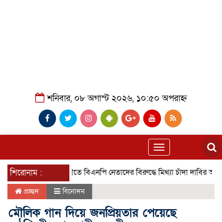
শনিবার, ০৮ অগাস্ট ২০২৬, ১০:৫০ অপরাহ্ন
Toggle
navigation
শিরোনাম :
গৌরনদীতে বিএনপি নেতাদের বিরুদ্ধে মিথ্যা চাঁদা দাবির অভিযোগের ত
প্রচ্ছদ
বিনোদন
মৌলিক গান দিয়ে জনপ্রিয়তার পেয়েছে