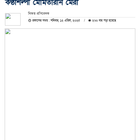
কণ্ঠশিল্পী মোমতারীন মেরী
নিজস্ব প্রতিবেদক
প্রকাশের সময় : শনিবার, ১২ এপ্রিল, ২০২৫
২৬০ বার পড়া হয়েছে