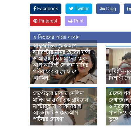
Facebook
Twitter
Digg
Pinterest
Print
এ বিভাগের আরো সংবাদ
আন্তর্জাতিক মেকআপ
ব্যারিস্টার মনির হেসেন মুন্সী
ও আন্তর্জাতিক মানের মেক
আপ আর্টিস্ট সেলিনা মানির
পরিবারের বাংলাদেশে
দৃষ্টিহীন
আগমন
দিশারী জে
সেপ্টেম্বরে ঢাকায় সেলিনা
একের পর
মানির আন্তর্জাতিক ব্রাইডাল
দেখাচ্ছেন
মাস্টারক্লাস, অফিসিয়াল
ও সুরকার 
আউটফিট ও মেকআপ
গান নিয়ে শ
পার্টনার ঘোষণা
তুঙ্গে