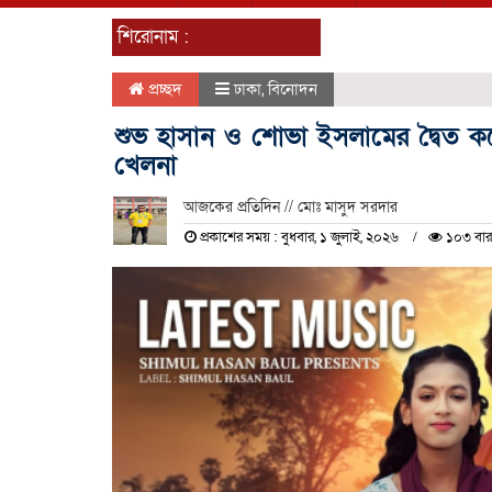
শিরোনাম :
প্রচ্ছদ
ঢাকা
,
বিনোদন
শুভ হাসান ও শোভা ইসলামের দ্বৈত 
খেলনা
আজকের প্রতিদিন // মোঃ মাসুদ সরদার
প্রকাশের সময় : বুধবার, ১ জুলাই, ২০২৬
১০৩ বার