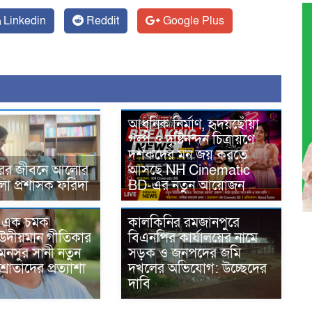
Linkedin
Reddit
Google Plus
আধুনিক নির্মাণ, হৃদয়ছোঁয়া
গল্প ও দৃষ্টিনন্দন চিত্রায়ণে
দর্শকদের মন জয় করতে
 নূরের জীবনে আলোর
আসছে NH Cinematic
লা প্রশাসক ফরিদা
BD-এর নতুন আয়োজন
 এক চমক
কালকিনির রমজানপুরে
 উদীয়মান গীতিকার
বিএনপির কার্যালয়ের নামে
মনসুর সানী নতুন
সড়ক ও জনপদের জমি
্রোতাদের প্রত্যাশা
দখলের অভিযোগ: উচ্ছেদের
দাবি