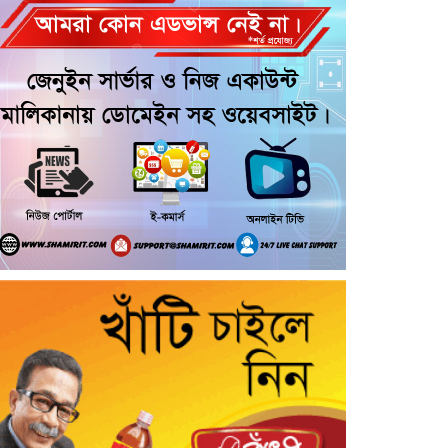
আটকে নির্যাতনের অভিযোগ, থানায়
লিখিত অভিযোগ
‎গৌরনদীতে যথাযোগ্য মর্যাদায় পালিত
হলো ‘০৫ আগস্ট জুলাই গণঅভ্যুত্থান
দিবস ২০২৬’
আশুলিয়ায় ব্রিটিশ আমেরিকান
টোব্যাকোর গুদামে আগুন, নিয়ন্ত্রণে কাজ
করছে ৭ ইউনিট ফায়ার সার্ভিস
জুলাই গণঅভ্যুত্থান দিবসে মুন্সীগঞ্জে
শহীদদের প্রতি জেলা পুলিশের শ্রদ্ধাঞ্জলি
গৌরনদীতে জেল থেকে বেরিয়েই ফের
বেপরোয়া ইয়াবা ব্যবসা, হোম
ডেলিভারির অভিযোগ—প্রতিবেদককে
হুমকি
স্বাবলম্বী জীবনের পথে ১২৬ অসচ্ছল
নারী, রাণীশংকৈলে সেলাই মেশিন
বিতরণ