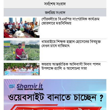
সর্বশেষ সংবাদ
জনপ্রিয় সংবাদ
গৌরনদীতে বিএনপির সাংগঠনিক কার্যক্রম
জোরদারে মতবিনিময়
ধামরাইয়ে শিক্ষক হান্নান হোসেনের বিষমুক্ত
বেগুন চাষে বাজিমাৎ
কয়রায় আন্তর্জাতিক আদিবাসী দিবস পালন
উপলক্ষে র‍্যালি ও আলোচনা সভা
মেঘনায় ভেসে উঠল নারী-পুরুষের অর্ধগলিত
মরদেহ উদ্ধার
পৈত্রিক সম্পত্তি নিয়ে দুই ভাইয়ে মধ্যে রক্তক্ষয়ী