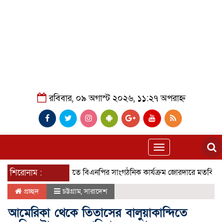
রবিবার, ০৯ অগাস্ট ২০২৬, ১১:২৭ অপরাহ্ন
Toggle
navigation
শিরোনাম :
গৌরনদীতে বিএনপির সাংগঠনিক কার্যক্রম জোরদারে মতবিনিময়
ধা
প্রচ্ছদ
চট্টগ্রাম
,
সারাদেশ
আমেরিকা থেকে তিতাসের বালুয়াকান্দিতে