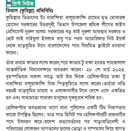
তিতাস (কুমিল্লা) প্রতিনিধিঃ
কুমিল্লার তিতাসের উঃ নারান্দিয়া বালুয়াকান্দি গ্রামের মৃত মোবারক
হোসেন সরকারের উত্তরসূরী, তিতাস উপজেলা শ্রমিক লীগের ভাইস
প্রেসিডেন্ট নুরুল আলম সরকারের বড় ভাই নুরুল আফছার সরকার ও
ছোট ভাই সাইফুল ইসলাম বাবু গত পরশু আমেরিকার নিউ ইয়র্ক
থেকে মাতৃভূমির টানে বাংলাদেশের পথে নিয়মিত ফ্লাইটে রওয়ানা
করেন।
তাঁরা প্রথমে কাতার ল্যান্ড করেন,পরে কাতার টু ঢাকা হযরত শাহজালাল
আন্তর্জাতিক বিমানবন্দরে অবতরণ করেন। ২৮ শে মার্চ ২০২৪,
বৃহস্পতিবার সকাল সাড়ে আট টার দিকে হেলিকপ্টারে ঢাকা টু
নারান্দিয়া বালুয়াকান্দি নিজ পিতৃভূমিতে ল্যান্ড করেন।তাহাঁরা প্রতি
বছরই মাতৃভূমির মায়ায় ও এলাকাবাসীর টানে দেশে এসে একত্রিত
হন এবং সাধ্যমতো সাধারণ মানুষের সুখদুঃখে শরিক হন।
হেলিকপ্টার অবতরণের আগে থানা পুলিশের একটি টিম নিরাপত্তার
কাজে উপস্থিত ছিলেন। মাত্র সাত মিনিট পর হেলিকপ্টারটি রাজধানীর
পথে উড্ডয়ন করে।স্বদেশ প্রত্যাবর্তনের পর পাড়াপ্রতিবেশী ও
পরিবারের লোকজন আগতদের ফুলের তোড়া ও পুষ্পমাল্য দিয়ে স্বাগত