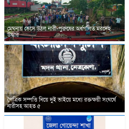
মেঘনায় ভেসে উঠল নারী-পুরুষের অর্ধগলিত মরদেহ
উদ্ধার
পৈত্রিক সম্পত্তি নিয়ে দুই ভাইয়ে মধ্যে রক্তক্ষয়ী সংঘর্ষে
নারীসহ আহত ৫