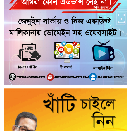
সংঘর্ষে নারীসহ আহত ৫
টংগীবাড়ীতে ৭০ পিস ইয়াবাসহ নারী গ্রেফতার
আশুলিয়ায় জাতীয়তাবাদী মোটর চালক দলের
১২৫ সদস্যের পূর্ণাঙ্গ কমিটি ঘোষণা
আশুলিয়ায় শিক্ষাবিদ ড. সৈয়দ আলী
আশরাফের স্মরণে আলোচনা ও দোয়া মাহফিল
দেবিদ্বারে নারীকে হত্যার পর মরদেহ টুকরো
করার অভিযোগ, ৯ প্যাকেট উদ্ধার