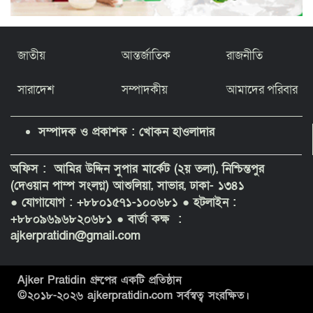
জাতীয়
আন্তর্জাতিক
রাজনীতি
সারাদেশ
সম্পাদকীয়
আমাদের পরিবার
সম্পাদক ও প্রকাশক : খোকন হাওলাদার
অফিস : আমির উদ্দিন সুপার মার্কেট (২য় তলা), নিশ্চিন্তপুর
(দেওয়ান পাম্প সংলগ্ন) আশুলিয়া, সাভার, ঢাকা- ১৩৪১
● যোগাযোগ : +৮৮০১৫৭১-১০০৬৮১
● হটলাইন :
+৮৮০৯৬৯৬৮২০৬৮১ ● বার্তা কক্ষ :
ajkerpratidin@gmail.com
Ajker Pratidin গ্রুপের একটি প্রতিষ্ঠান
©২০১৮-
২০২৬
ajkerpratidin.com সর্বস্বত্ব সংরক্ষিত।