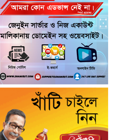
আরোহী পশু চিকিৎসক নিহত, আহত ৩
কয়রায় জুলাই ছাত্র গণঅভ্যুত্থানের ২য়
বার্ষিকী উপলক্ষে জামায়াতের দোয়া ও
গণমিছিল
জুলাই গণ-অভ্যুত্থান দিবসের অনুষ্ঠানে
গণঅধিকার পরিষদের নেতাকে হেনস্থার
অভিযোগ