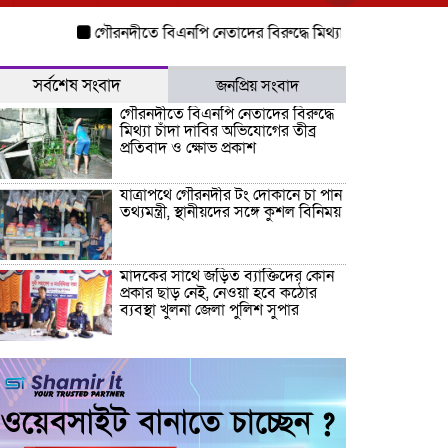
গৌরনদীতে বিএনপি নেতাদের বিরুদ্ধে মিথ্যা চাঁদা দাবির অভিযোগের তীব
সর্বশেষ সংবাদ
জনপ্রিয় সংবাদ
গৌরনদীতে বিএনপি নেতাদের বিরুদ্ধে
মিথ্যা চাঁদা দাবির অভিযোগের তীব্র
প্রতিবাদ ও ক্ষোভ প্রকাশ
যাত্রাপথে গৌরনদীর টং দোকানে চা পান
তথ্যমন্ত্রী, স্থানীয়দের সঙ্গে কুশল বিনিময়
মাদকের সাথে জড়িত ব্যাক্তিদের কোন
প্রকার ছাড় নেই, নেওয়া হবে কঠোর
ব্যবস্থা খুলনা জেলা পুলিশ সুপার
“জুলাই কোন দল বা গোষ্টীর নয়, এটি
সমগ্র জাতির ” অ্যাডভোকেট জালাল
উদ্দিন এমপি
ধামরাইয়ে ট্রাক চাপায় মোটরসাইকেল