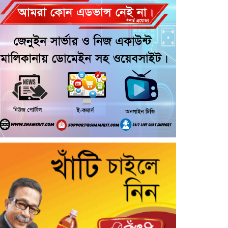
আরোহী পশু চিকিৎসক নিহত, আহত ৩
কয়রায় জুলাই ছাত্র গণঅভ্যুত্থানের ২য়
বার্ষিকী উপলক্ষে জামায়াতের দোয়া ও
গণমিছিল
জুলাই গণ-অভ্যুত্থান দিবসের অনুষ্ঠানে
গণঅধিকার পরিষদের নেতাকে হেনস্থার
অভিযোগ
গৌরনদীতে নিরাপদ অভিবাসন ও
দক্ষতা উন্নয়ন শীর্ষক সেমিনার অনুষ্ঠিত,
আশুলিয়ার বাইপাইল পাইকারি কাঁচা
বাজারে চেয়ারম্যান প্রার্থী ইসরাফিল
হোসেনের নির্বাচনী প্রচারণা
আশুলিয়ার কাঠগড়া নয়াপাড়ায় কথিত
মাদক ব্যবসার অভিযোগ, পুলিশের
হস্তক্ষেপ কামনা এলাকাবাসীর