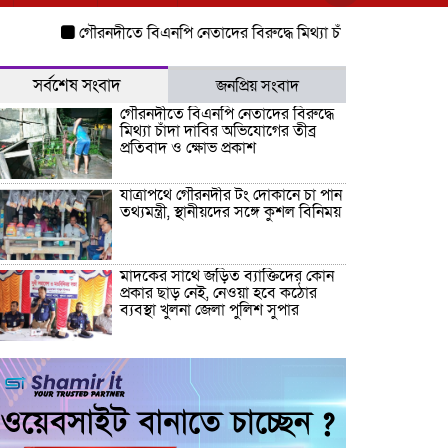
গৌরনদীতে বিএনপি নেতাদের বিরুদ্ধে মিথ্যা চাঁদা দাবির অভিযোগের তীব্র 
সর্বশেষ সংবাদ
জনপ্রিয় সংবাদ
গৌরনদীতে বিএনপি নেতাদের বিরুদ্ধে
মিথ্যা চাঁদা দাবির অভিযোগের তীব্র
প্রতিবাদ ও ক্ষোভ প্রকাশ
যাত্রাপথে গৌরনদীর টং দোকানে চা পান
তথ্যমন্ত্রী, স্থানীয়দের সঙ্গে কুশল বিনিময়
মাদকের সাথে জড়িত ব্যাক্তিদের কোন
প্রকার ছাড় নেই, নেওয়া হবে কঠোর
ব্যবস্থা খুলনা জেলা পুলিশ সুপার
“জুলাই কোন দল বা গোষ্টীর নয়, এটি
সমগ্র জাতির ” অ্যাডভোকেট জালাল
উদ্দিন এমপি
ধামরাইয়ে ট্রাক চাপায় মোটরসাইকেল