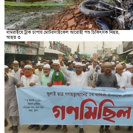
ধামরাইয়ে ট্রাক চাপায় মোটরসাইকেল আরোহী পশু চিকিৎসক নিহত,
আহত ৩