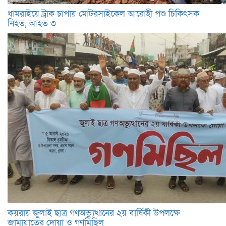
ধামরাইয়ে ট্রাক চাপায় মোটরসাইকেল আরোহী পশু চিকিৎসক
নিহত, আহত ৩
কয়রায় জুলাই ছাত্র গণঅভ্যুত্থানের ২য় বার্ষিকী উপলক্ষে
জামায়াতের দোয়া ও গণমিছিল