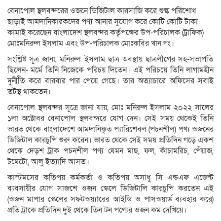
বেনাপোল স্থলবন্দরের ওজনে ডিজিটাল কারসাজি করে শুল্ক পরিশোধ
ছাড়াই আমদানিকারকদের পণ্য আনার সুযোগ করে কোটি কোটি টাকা
কামাই করেছেন বাংলাদেশ স্থলবন্দর কর্তৃপক্ষের উপ-পরিচালক (ট্রাফিক)
মোঃমনিরুল ইসলাম এবং উপ-পরিচালক মোঃকবির খান গং।
সংশ্লিষ্ট সূত্র জানা, মনিরুল ইসলাম ছাত্র অবস্থায় ছাত্রলীগের সহ-সভাপতি
ছিলেন- মর্মে তিনি নিজেকে পরিচয় দিতেন। এই পরিচয়ে তিনি লাগামহীন
দুর্নীতি করে বারবার পার পেয়ে গেছে। তার অত্যাচারে অফিসের সবাই
তটস্থ থাকতেন।
বেনাপোল স্থলবন্দর সূত্রে জানা যায়, মোঃ মনিরুল ইসলাম ২০২২ সালের
১লা অক্টোবর বেনাপোল স্থলবন্দরে যোগ দেন। সেই সময় থেকেই তিনি
ভারত থেকে বাংলাদেশে আমদানিকৃত প্যারিশেবল (পচনশীল) পণ্য ওজনের
ডিজিটাল কারচুপি শুরু করেন। ভারত থেকে সেই সময় প্রতিদিন গড়ে একশ
থেকে দেড়শ ট্রাক পচনশীল পণ্য যেমন মাছ, ফল, কাঁচামরিচ, পেঁয়াজ,
টমেটো, আলু ইত্যাদি আসত।
কাস্টমসের কতিপয় কর্মকর্তা ও কতিপয় অসাধু সি এন্ডএফ এজেন্ট
ব্যবসায়ীর যোগ সাজশে ওজন স্কেলে ডিজিটালি কারচুপি করতেন এই
(ওজন মাপার স্কেলের সফটওয়্যারের আইডি ও পাসওয়ার্ড ব্যবহার করে)
প্রতি ট্রাকে প্রতিদিন দুই থেকে তিন টন পণ্যের ওজন কম দেখিয়ে।