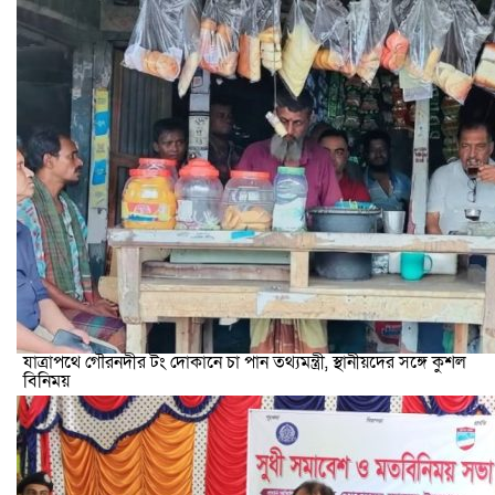
যাত্রাপথে গৌরনদীর টং দোকানে চা পান তথ্যমন্ত্রী, স্থানীয়দের সঙ্গে কুশল
বিনিময়