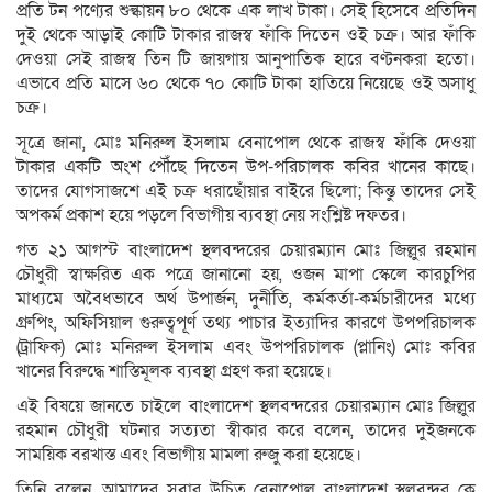
প্রতি টন পণ্যের শুল্কায়ন ৮০ থেকে এক লাখ টাকা। সেই হিসেবে প্রতিদিন
দুই থেকে আড়াই কোটি টাকার রাজস্ব ফাঁকি দিতেন ওই চক্র। আর ফাঁকি
দেওয়া সেই রাজস্ব তিন টি জায়গায় আনুপাতিক হারে বণ্টনকরা হতো।
এভাবে প্রতি মাসে ৬০ থেকে ৭০ কোটি টাকা হাতিয়ে নিয়েছে ওই অসাধু
চক্র।
সূত্রে জানা, মোঃ মনিরুল ইসলাম বেনাপোল থেকে রাজস্ব ফাঁকি দেওয়া
টাকার একটি অংশ পৌঁছে দিতেন উপ-পরিচালক কবির খানের কাছে।
তাদের যোগসাজশে এই চক্র ধরাছোঁয়ার বাইরে ছিলো; কিন্তু তাদের সেই
অপকর্ম প্রকাশ হয়ে পড়লে বিভাগীয় ব্যবস্থা নেয় সংশ্লিষ্ট দফতর।
গত ২১ আগস্ট বাংলাদেশ স্থলবন্দরের চেয়ারম্যান মোঃ জিল্লুর রহমান
চৌধুরী স্বাক্ষরিত এক পত্রে জানানো হয়, ওজন মাপা স্কেলে কারচুপির
মাধ্যমে অবৈধভাবে অর্থ উপার্জন, দুর্নীতি, কর্মকর্তা-কর্মচারীদের মধ্যে
গ্রুপিং, অফিসিয়াল গুরুত্বপূর্ণ তথ্য পাচার ইত্যাদির কারণে উপপরিচালক
(ট্রাফিক) মোঃ মনিরুল ইসলাম এবং উপপরিচালক (প্লানিং) মোঃ কবির
খানের বিরুদ্ধে শাস্তিমূলক ব্যবস্থা গ্রহণ করা হয়েছে।
এই বিষয়ে জানতে চাইলে বাংলাদেশ স্থলবন্দরের চেয়ারম্যান মোঃ জিল্লুর
রহমান চৌধুরী ঘটনার সত্যতা স্বীকার করে বলেন, তাদের দুইজনকে
সাময়িক বরখাস্ত এবং বিভাগীয় মামলা রুজু করা হয়েছে।
তিনি বলেন, আমাদের সবার উচিত বেনাপোল বাংলাদেশ স্থলবন্দর কে