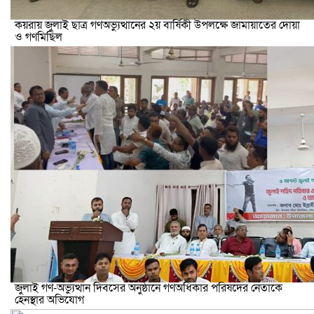
কয়রায় জুলাই ছাত্র গণঅভ্যুত্থানের ২য় বার্ষিকী উপলক্ষে জামায়াতের দোয়া
ও গণমিছিল
জুলাই গণ-অভ্যুত্থান দিবসের অনুষ্ঠানে গণঅধিকার পরিষদের নেতাকে
হেনস্থার অভিযোগ