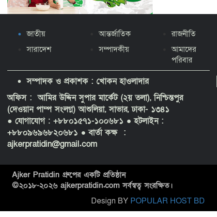
জাতীয়
আন্তর্জাতিক
রাজনীতি
সারাদেশ
সম্পাদকীয়
আমাদের
পরিবার
সম্পাদক ও প্রকাশক : খোকন হাওলাদার
অফিস : আমির উদ্দিন সুপার মার্কেট (২য় তলা), নিশ্চিন্তপুর
(দেওয়ান পাম্প সংলগ্ন) আশুলিয়া, সাভার, ঢাকা- ১৩৪১
● যোগাযোগ : +৮৮০১৫৭১-১০০৬৮১
● হটলাইন :
+৮৮০৯৬৯৬৮২০৬৮১ ● বার্তা কক্ষ :
ajkerpratidin@gmail.com
Ajker Pratidin গ্রুপের একটি প্রতিষ্ঠান
©২০১৮-
২০২৬
ajkerpratidin.com সর্বস্বত্ব সংরক্ষিত।
Design BY
POPULAR HOST BD