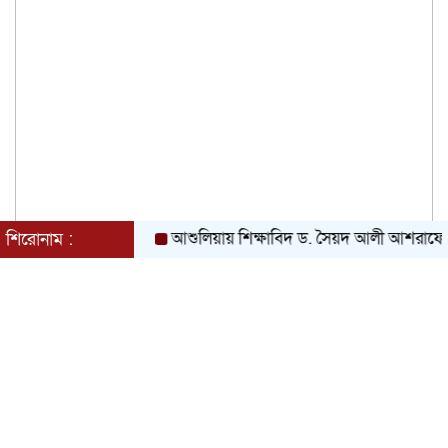
আশুলিয়ায় শিক্ষাবিদ ড. সৈয়দ আলী আশরাফের স্ম
শিরোনাম :