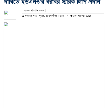
দাবিতে ইউএনও’র বরাবর স্মারক লিপি প্রদান
আজকের প্রতিদিন ডেস্ক ||
প্রকাশের সময় : বুধবার, ২৫ সেপ্টেম্বর, ২০২৪
১৮৭ বার পড়া হয়েছে