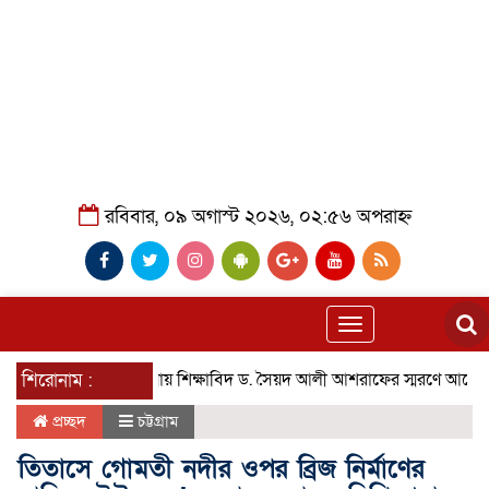
রবিবার, ০৯ অগাস্ট ২০২৬, ০২:৫৬ অপরাহ্ন
Toggle
navigation
শিরোনাম :
আশুলিয়ায় শিক্ষাবিদ ড. সৈয়দ আলী আশরাফের স্মরণে আলোচনা ও দ
প্রচ্ছদ
চট্টগ্রাম
তিতাসে গোমতী নদীর ওপর ব্রিজ নির্মাণের