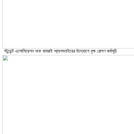
স্টুডেন্ট এসোসিয়েশন অফ ধামরাই আ্যলমনাইয়ের উদ্যোগে বৃক্ষ রোপণ কর্মসূচি