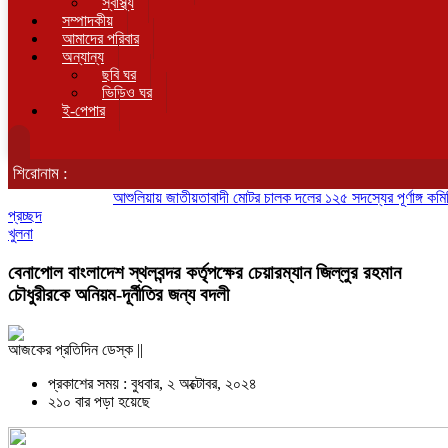
স্বাস্থ্য
সম্পাদকীয়
আমাদের পরিবার
অন্যান্য
ছবি ঘর
ভিডিও ঘর
ই-পেপার
শিরোনাম :
আশুলিয়ায় জাতীয়তাবাদী মোটর চালক দলের ১২৫ সদস্যের পূর্ণাঙ্গ কমিটি ঘোষণ
প্রচ্ছদ
খুলনা
বেনাপোল বাংলাদেশ স্থলবন্দর কর্তৃপক্ষের চেয়ারম্যান জিল্লুর রহমান
চৌধুরীরকে অনিয়ম-দূর্নীতির জন্য বদলী
আজকের প্রতিদিন ডেস্ক ||
প্রকাশের সময় : বুধবার, ২ অক্টোবর, ২০২৪
২১০ বার পড়া হয়েছে