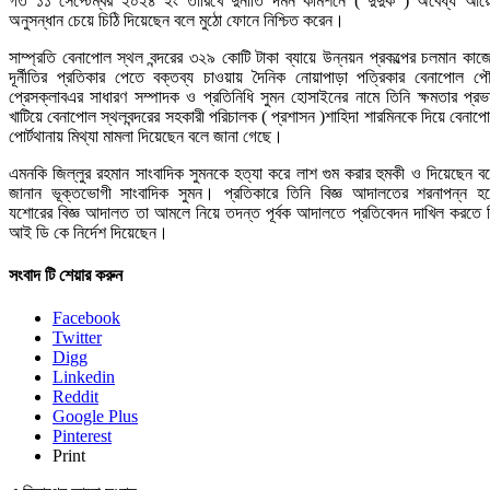
গত ১১ সেপ্টেম্বর ২০২৪ ইং তারিখে দুর্নীতি দমন কমিশনে ( দুদুক ) অবৈধ্য আয়
অনুসন্ধান চেয়ে চিঠি দিয়েছেন বলে মুঠো ফোনে নিশ্চিত করেন।
সাম্প্রতি বেনাপোল স্থল বন্দরের ৩২৯ কোটি টাকা ব্যায়ে উন্নয়ন প্রকল্পের চলমান কাজ
দূর্নীতির প্রতিকার পেতে বক্তব্য চাওয়ায় দৈনিক নোয়াপাড়া পত্রিকার বেনাপোল প
প্রেসক্লাবএর সাধারণ সম্পাদক ও প্রতিনিধি সুমন হোসাইনের নামে তিনি ক্ষমতার প্রভ
খাটিয়ে বেনাপোল স্থলবন্দরের সহকারী পরিচালক ( প্রশাসন )শাহিদা শারমিনকে দিয়ে বেনাপ
পোর্টথানায় মিথ্যা মামলা দিয়েছেন বলে জানা গেছে।
এমনকি জিল্লুর রহমান সাংবাদিক সুমনকে হত্যা করে লাশ গুম করার হুমকী ও দিয়েছেন ব
জানান ভূক্তভোগী সাংবাদিক সুমন। প্রতিকারে তিনি বিজ্ঞ আদালতের শরনাপন্ন হ
যশোরের বিজ্ঞ আদালত তা আমলে নিয়ে তদন্ত পূর্বক আদালতে প্রতিবেদন দাখিল করতে 
আই ডি কে নির্দেশ দিয়েছেন।
সংবাদ টি শেয়ার করুন
Facebook
Twitter
Digg
Linkedin
Reddit
Google Plus
Pinterest
Print