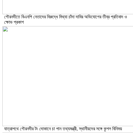
গৌরনদীতে বিএনপি নেতাদের বিরুদ্ধে মিথ্যা চাঁদা দাবির অভিযোগের তীব্র প্রতিবাদ ও
ক্ষোভ প্রকাশ
যাত্রাপথে গৌরনদীর টং দোকানে চা পান তথ্যমন্ত্রী, স্থানীয়দের সঙ্গে কুশল বিনিময়