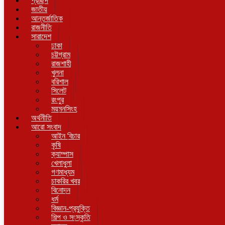
প্রচ্ছদ
জাতীয়
আন্তর্জাতিক
রাজনীতি
সারাদেশ
ঢাকা
চট্টগ্রাম
রাজশাহী
খুলনা
বরিশাল
সিলেট
রংপুর
ময়মনসিংহ
অর্থনীতি
আরো সংবাদ
আইন বিচার
কৃষি
ক্যাম্পাস
খেলাধুলা
গণমাধ্যম
চাকরির খবর
বিনোদন
ধর্ম
বিজ্ঞান-প্রযুক্তি
শিল্প ও সংস্কৃতি