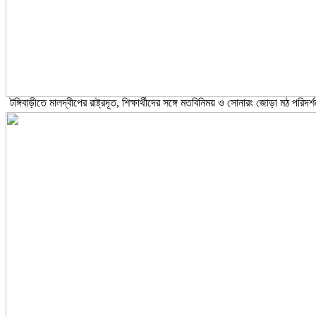
টঙ্গিবাড়ীতে মালদ্বীপের রাষ্ট্রদূত, শিক্ষার্থীদের সঙ্গে মতবিনিময় ও সোনারং জোড়া মঠ পরিদর্