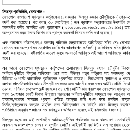
নিজস্ব প্রতিনিধি, বেনাপোল :
বেনাপোল বাংলাদেশ স্থলবন্দর কর্তৃপক্ষের চেয়ারম্যান জিল্লুর রহমান চৌধুরীরকে ( গ্রেড-
বদলী করা হয়েছে। গত কাল( ৩০ সেপ্টেম্বর ) জন প্রশাসন মন্ত্রাণালয়ের উপসচিব ম
আলমগীর কবীর সাক্ষরিত এক প্রজ্ঞাপনে ( ০৫.০০.০০০০.১৩০.১২.০০২.২২-৬১৫) তা
জনপ্রমাসন মন্ত্রাণালয়ে বিশেষ ভার প্রাপ্ত কর্মকর্তা হিসাবে বদলি করা হয়েছে।
এক পজ্ঞাপনে পরিবেশ,বন,ও জলবায়ু পরিবর্তন মন্ত্রাণালয়ের অতিরিক্ত সচিব মোঃ মোশা
হোসেনকেও জনপ্রশাসন মন্ত্রাণালয়ের বিশেষ ভারপ্রাপ্ত কর্মকর্তা ( অতিরিক্ত সচিব )হিসা
বদলী করা হয়েছে। রাষ্ট্রপতির আদেশ ক্রমে জনসার্থে জারিকৃত এই আদেশ অবিলম্বে কার্য
হবে।
এর আগে বেনাপোল স্থলবন্দর কর্তৃপক্ষের চেয়ারম্যান জিল্লুর রহমান চৌধুরীর বিরুদ্
অনিয়ম-দূর্নীতির বিস্তর অভিযোগ ওঠে যাহা বিভিন্ন পত্র পত্রিকা সহ সনামধন্য দ
টিভিতে ৩ পর্বের ধারাবাহিক প্রতিবেদন প্রকাশিত হয়েছে। নিজএলাকা সুনামগঞ্জ ও শশুর
এলাকা লালমনিরহাটের আওয়ামীপন্থী লোকজন এবং আত্নীয় স্বজনদের আউট সোর্সিং নিয়
দেওয়া, এশিয়ান ডেভেলপমেন্ট ব্যাংকের ৩৪ শো কোটি টাকার প্রকল্পসহ বেনাপোল স্থলবন্দর
প্রায় ১০হাজার কোটি টাকার উন্নয়ন প্রকল্পের অনিয়ম-দূর্নীতির মাধ্যমে বড় অঙ্কের অর
হাতানো,শশুরের ক্ষমতার প্রভাব খাটিয়ে অন্যের জমি দখল করে মসজিদ মাদ্রা
নির্মান,স্থলবন্দরের কল্যান তহবিল হতে বিভিন্নভাবে বে আইনি ভাবে জিল্লুর রহমান
প্রতিষ্ঠানে অনুদান প্রদানের মত কর্মকান্ডের অভিযোগ রয়েছে এই কর্মকর্তার বিরুদ্ধে।
জিল্লুর রহমানের এই লাগামহীন অনিয়ম-দূর্নীতির প্রতিকার চেয়ে বাংলাদেশ সেনাবাহিন
একজন অবসরপ্রাপ্ত মেজর ও সুপ্রীম কোর্টের আইনজীবী ব্যারিস্টার এম সরোয়ার হোস