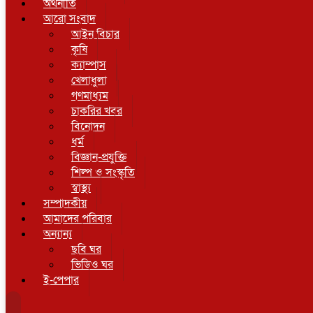
অর্থনীতি
আরো সংবাদ
আইন বিচার
কৃষি
ক্যাম্পাস
খেলাধুলা
গণমাধ্যম
চাকরির খবর
বিনোদন
ধর্ম
বিজ্ঞান-প্রযুক্তি
শিল্প ও সংস্কৃতি
স্বাস্থ্য
সম্পাদকীয়
আমাদের পরিবার
অন্যান্য
ছবি ঘর
ভিডিও ঘর
ই-পেপার