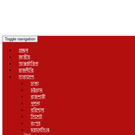
Toggle navigation
প্রচ্ছদ
জাতীয়
আন্তর্জাতিক
রাজনীতি
সারাদেশ
ঢাকা
চট্টগ্রাম
রাজশাহী
খুলনা
বরিশাল
সিলেট
রংপুর
ময়মনসিংহ