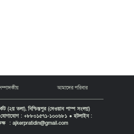
সম্পাদকীয়
আমাদের পরিবার
ট (২য় তলা), নিশ্চিন্তপুর (দেওয়ান পাম্প সংলগ্ন)
১ ● যোগাযোগ : +৮৮০১৫৭১-১০০৬৮১
● হটলাইন :
ক্ষ : ajkerpratidin@gmail.com