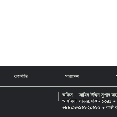
রাজনীতি
সারাদেশ
অফিস : আমির উদ্দিন সুপার মার্কে
আশুলিয়া, সাভার, ঢাকা- ১৩৪
+৮৮০৯৬৯৬৮২০৬৮১ ● বার্তা ক