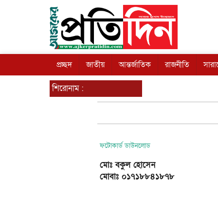
প্রচ্ছদ
জাতীয়
আন্তর্জাতিক
রাজনীতি
সার
শিরোনাম :
ফটোকার্ড ডাউনলোড
মোঃ বকুল হোসেন
মোবাঃ ০১৭১৮৮৪১৮৭৮