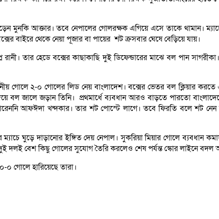
ড়েন মুনকি আক্তার। তবে নেপালের গোলরক্ষক এগিয়ে এসে তাকে থামান। ম্যাচে
বক্সের বাইরে থেকে নেয়া পূজার বা পায়ের শট ক্রসবার ঘেষে বেড়িয়ে যায়।
ন রানী। তার হেডে বক্সের কাছাকাছি দুই ডিফেন্ডারের মাঝে বল পান সাগরীক
দর্শনীয় গোলে ২-০ গোলের লিড নেয় বাংলাদেশ। বক্সের ভেতর বল ক্লিয়ার করত
র দিয়ে বল জালে জড়ান তিনি। প্রথমার্ধে ব্যবধান আরও বাড়তে পারতো বাংলাদেশ
ারেননি আফঈদা খন্দকার। তার শট পোস্টে লাগে। তবে ফিরতি বলে শট নেন সাগ
 ম্যাচে ঘুড়ে দাড়ানোর ইঙ্গিত দেয় নেপাল। সুকরিয়া মিয়ার গোলে ব্যবধান ক
ময় দুই দলই বেশ কিছু গোলের সুযোগ তৈরি করলেও শেষ পর্যন্ত স্কোর লাইনে ব
 ১০-০ গোলে হারিয়েছে তারা।