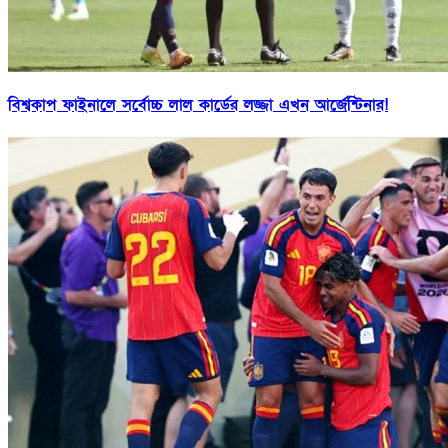
বিশ্বকাপ ফাইনালে সর্বোচ্চ লাল কার্ডের লজ্জা এখন আর্জেন্টিনার!