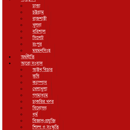
ঢাকা
চট্টগ্রাম
রাজশাহী
খুলনা
বরিশাল
সিলেট
রংপুর
ময়মনসিংহ
অর্থনীতি
আরো সংবাদ
আইন বিচার
কৃষি
ক্যাম্পাস
খেলাধুলা
গণমাধ্যম
চাকরির খবর
বিনোদন
ধর্ম
বিজ্ঞান-প্রযুক্তি
শিল্প ও সংস্কৃতি