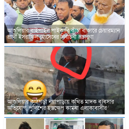
আশুলিয়ার বাইপাইল পাইকারি কাঁচা বাজারে চেয়ারম্যান
প্রার্থী ইসরাফিল হোসেনের নির্বাচনী প্রচারণা
আশুলিয়ার কাঠগড়া নয়াপাড়ায় কথিত মাদক ব্যবসার
অভিযোগ, পুলিশের হস্তক্ষেপ কামনা এলাকাবাসীর