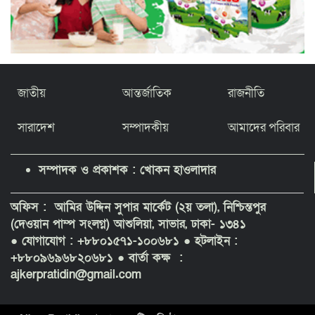
জাতীয়
আন্তর্জাতিক
রাজনীতি
সারাদেশ
সম্পাদকীয়
আমাদের পরিবার
সম্পাদক ও প্রকাশক : খোকন হাওলাদার
অফিস : আমির উদ্দিন সুপার মার্কেট (২য় তলা), নিশ্চিন্তপুর
(দেওয়ান পাম্প সংলগ্ন) আশুলিয়া, সাভার, ঢাকা- ১৩৪১
● যোগাযোগ : +৮৮০১৫৭১-১০০৬৮১
● হটলাইন :
+৮৮০৯৬৯৬৮২০৬৮১ ● বার্তা কক্ষ :
ajkerpratidin@gmail.com