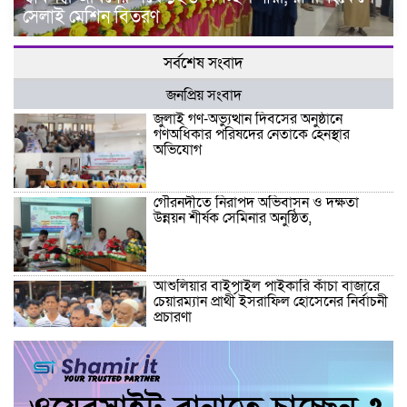
সেলাই মেশিন বিতরণ
সর্বশেষ সংবাদ
জনপ্রিয় সংবাদ
জুলাই গণ-অভ্যুত্থান দিবসের অনুষ্ঠানে
গণঅধিকার পরিষদের নেতাকে হেনস্থার
অভিযোগ
গৌরনদীতে নিরাপদ অভিবাসন ও দক্ষতা
উন্নয়ন শীর্ষক সেমিনার অনুষ্ঠিত,
আশুলিয়ার বাইপাইল পাইকারি কাঁচা বাজারে
চেয়ারম্যান প্রার্থী ইসরাফিল হোসেনের নির্বাচনী
প্রচারণা
আশুলিয়ার কাঠগড়া নয়াপাড়ায় কথিত মাদক
ব্যবসার অভিযোগ, পুলিশের হস্তক্ষেপ কামনা
এলাকাবাসীর