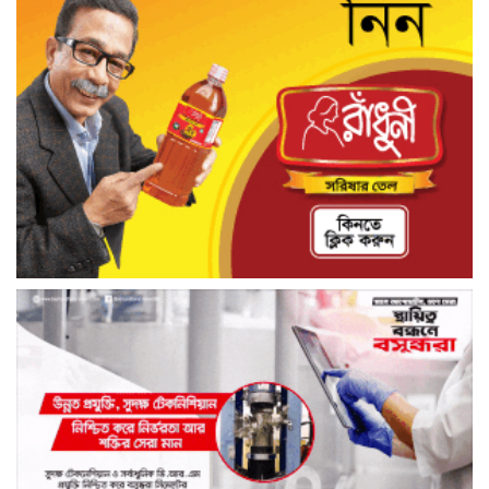
অভিযোগ—প্রতিবেদককে হুমকি
স্বাবলম্বী জীবনের পথে ১২৬ অসচ্ছল নারী,
রাণীশংকৈলে সেলাই মেশিন বিতরণ