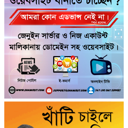
আশুলিয়ায় চুরির অপবাদ দিয়ে ৫ ঘণ্টা আটকে
নির্যাতনের অভিযোগ, থানায় লিখিত অভিযোগ
‎গৌরনদীতে যথাযোগ্য মর্যাদায় পালিত হলো
‘০৫ আগস্ট জুলাই গণঅভ্যুত্থান দিবস ২০২৬’
আশুলিয়ায় ব্রিটিশ আমেরিকান টোব্যাকোর
গুদামে আগুন, নিয়ন্ত্রণে কাজ করছে ৭ ইউনিট
ফায়ার সার্ভিস
জুলাই গণঅভ্যুত্থান দিবসে মুন্সীগঞ্জে শহীদদের
প্রতি জেলা পুলিশের শ্রদ্ধাঞ্জলি
গৌরনদীতে জেল থেকে বেরিয়েই ফের
বেপরোয়া ইয়াবা ব্যবসা, হোম ডেলিভারির