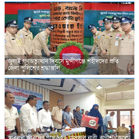
জুলাই গণঅভ্যুত্থান দিবসে মুন্সীগঞ্জে শহীদদের প্রতি
জেলা পুলিশের শ্রদ্ধাঞ্জলি
স্বাবলম্বী জীবনের পথে ১২৬ অসচ্ছল নারী, রাণীশংকৈলে