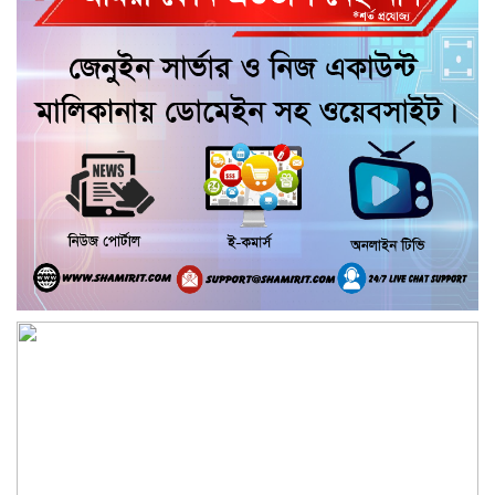
পশু চিকিৎসক নিহত, আহত ৩
কয়রায় জুলাই ছাত্র গণঅভ্যুত্থানের ২য় বার্ষিকী
উপলক্ষে জামায়াতের দোয়া ও গণমিছিল
জুলাই গণ-অভ্যুত্থান দিবসের অনুষ্ঠানে
গণঅধিকার পরিষদের নেতাকে হেনস্থার
অভিযোগ
গৌরনদীতে নিরাপদ অভিবাসন ও দক্ষতা
উন্নয়ন শীর্ষক সেমিনার অনুষ্ঠিত,
আশুলিয়ার বাইপাইল পাইকারি কাঁচা বাজারে
চেয়ারম্যান প্রার্থী ইসরাফিল হোসেনের নির্বাচনী
প্রচারণা