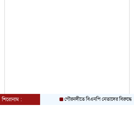
গৌরনদীতে বিএনপি নেতাদের বিরুদ্ধে মিথ্যা চাঁদা 
শিরোনাম :