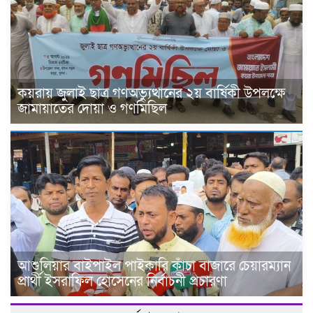
কয়রায় জুলাই ছাত্র গণঅভ্যুত্থানের ২য় বার্ষিকী উপলক্ষে
জামায়াতের দোয়া ও গণমিছিল
আশুলিয়ার বাইপাইল পাইকারি কাঁচা বাজারে চেয়ারম্যান
প্রার্থী ইসরাফিল হোসেনের নির্বাচনী প্রচারণা