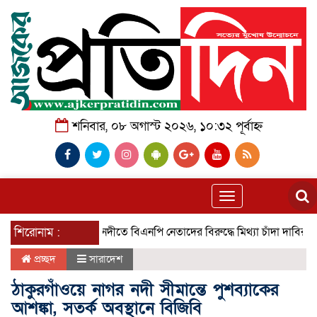
শনিবার, ০৮ অগাস্ট ২০২৬, ১০:৩২ পূর্বাহ্ন
Toggle
navigation
শিরোনাম :
গৌরনদীতে বিএনপি নেতাদের বিরুদ্ধে মিথ্যা চাঁদা দাবির অভিযোগের তীব
প্রচ্ছদ
সারাদেশ
ঠাকুরগাঁওয়ে নাগর নদী সীমান্তে পুশব্যাকের
আশঙ্কা, সতর্ক অবস্থানে বিজিবি