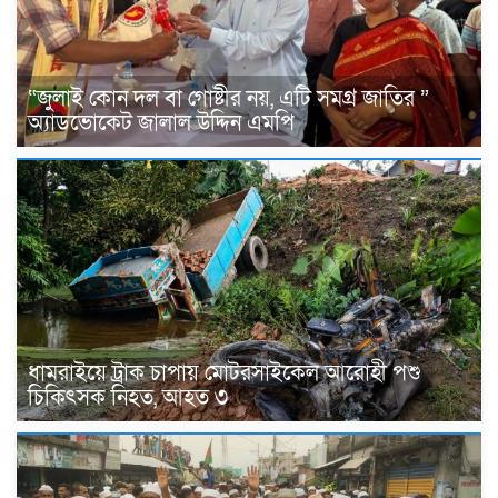
“জুলাই কোন দল বা গোষ্টীর নয়, এটি সমগ্র জাতির ”
অ্যাডভোকেট জালাল উদ্দিন এমপি
ধামরাইয়ে ট্রাক চাপায় মোটরসাইকেল আরোহী পশু
চিকিৎসক নিহত, আহত ৩