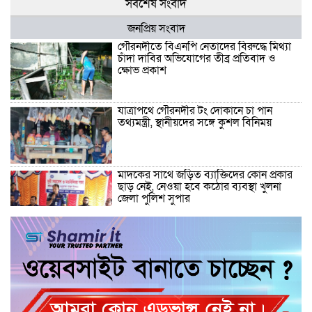
সর্বশেষ সংবাদ
জনপ্রিয় সংবাদ
গৌরনদীতে বিএনপি নেতাদের বিরুদ্ধে মিথ্যা
চাঁদা দাবির অভিযোগের তীব্র প্রতিবাদ ও
ক্ষোভ প্রকাশ
যাত্রাপথে গৌরনদীর টং দোকানে চা পান
তথ্যমন্ত্রী, স্থানীয়দের সঙ্গে কুশল বিনিময়
মাদকের সাথে জড়িত ব্যাক্তিদের কোন প্রকার
ছাড় নেই, নেওয়া হবে কঠোর ব্যবস্থা খুলনা
জেলা পুলিশ সুপার
“জুলাই কোন দল বা গোষ্টীর নয়, এটি সমগ্র
জাতির ” অ্যাডভোকেট জালাল উদ্দিন এমপি
ধামরাইয়ে ট্রাক চাপায় মোটরসাইকেল আরোহী