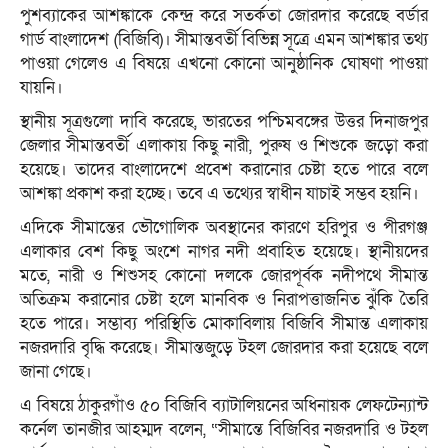
পুশব্যাকের আশঙ্কাকে কেন্দ্র করে সতর্কতা জোরদার করেছে বর্ডার
গার্ড বাংলাদেশ (বিজিবি)। সীমান্তবর্তী বিভিন্ন সূত্রে এমন আশঙ্কার তথ্য
পাওয়া গেলেও এ বিষয়ে এখনো কোনো আনুষ্ঠানিক ঘোষণা পাওয়া
যায়নি।
স্থানীয় সূত্রগুলো দাবি করেছে, ভারতের পশ্চিমবঙ্গের উত্তর দিনাজপুর
জেলার সীমান্তবর্তী এলাকায় কিছু নারী, পুরুষ ও শিশুকে জড়ো করা
হয়েছে। তাদের বাংলাদেশে প্রবেশ করানোর চেষ্টা হতে পারে বলে
আশঙ্কা প্রকাশ করা হচ্ছে। তবে এ তথ্যের স্বাধীন যাচাই সম্ভব হয়নি।
এদিকে সীমান্তের ভৌগোলিক অবস্থানের কারণে হরিপুর ও পীরগঞ্জ
এলাকার বেশ কিছু অংশে নাগর নদী প্রবাহিত হয়েছে। স্থানীয়দের
মতে, নারী ও শিশুসহ কোনো দলকে জোরপূর্বক নদীপথে সীমান্ত
অতিক্রম করানোর চেষ্টা হলে মানবিক ও নিরাপত্তাজনিত ঝুঁকি তৈরি
হতে পারে। সম্ভাব্য পরিস্থিতি মোকাবিলায় বিজিবি সীমান্ত এলাকায়
নজরদারি বৃদ্ধি করেছে। সীমান্তজুড়ে টহল জোরদার করা হয়েছে বলে
জানা গেছে।
এ বিষয়ে ঠাকুরগাঁও ৫০ বিজিবি ব্যাটালিয়নের অধিনায়ক লেফটেন্যান্ট
কর্নেল তানজীর আহম্মদ বলেন, “সীমান্তে বিজিবির নজরদারি ও টহল