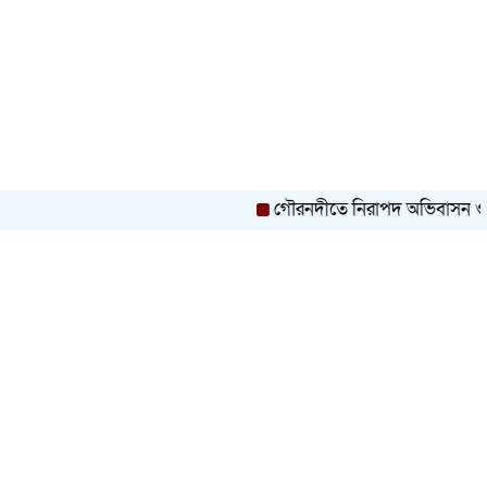
গৌরনদীতে নিরাপদ অভিবাসন ও দক্ষতা উন