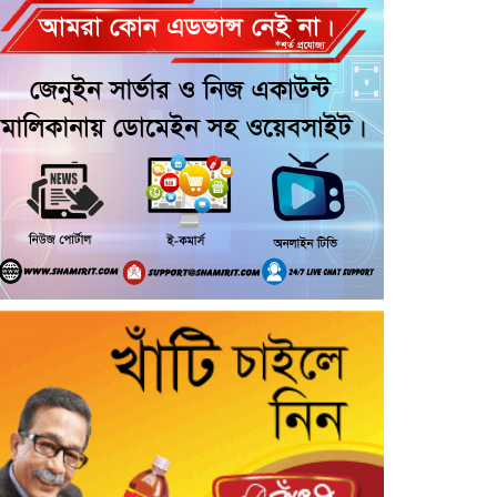
হলো ‘০৫ আগস্ট জুলাই গণঅভ্যুত্থান
দিবস ২০২৬’
আশুলিয়ায় ব্রিটিশ আমেরিকান
টোব্যাকোর গুদামে আগুন, নিয়ন্ত্রণে কাজ
করছে ৭ ইউনিট ফায়ার সার্ভিস
জুলাই গণঅভ্যুত্থান দিবসে মুন্সীগঞ্জে
শহীদদের প্রতি জেলা পুলিশের শ্রদ্ধাঞ্জলি
গৌরনদীতে জেল থেকে বেরিয়েই ফের
বেপরোয়া ইয়াবা ব্যবসা, হোম
ডেলিভারির অভিযোগ—প্রতিবেদককে
হুমকি
স্বাবলম্বী জীবনের পথে ১২৬ অসচ্ছল
নারী, রাণীশংকৈলে সেলাই মেশিন
বিতরণ
নরসিংদী প্রেমিকাকে সংঘবদ্ধ ধর্ষণ,
গ্রেপ্তার ২