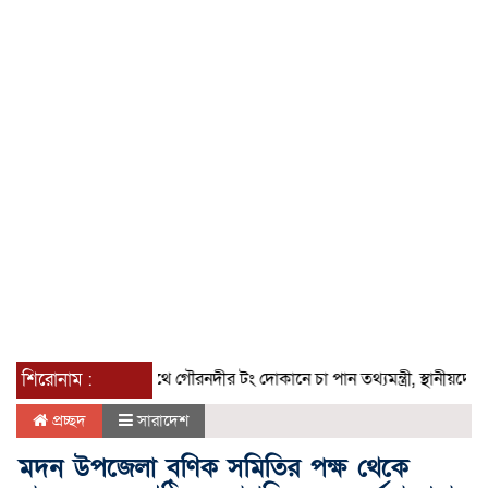
শিরোনাম :
যাত্রাপথে গৌরনদীর টং দোকানে চা পান তথ্যমন্ত্রী, স্থানীয়দের সঙ্গে কুশ
প্রচ্ছদ
সারাদেশ
মদন উপজেলা বণিক সমিতির পক্ষ থেকে