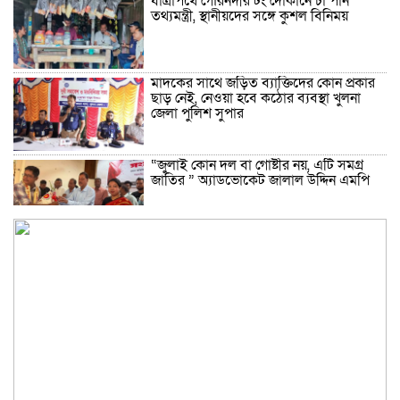
যাত্রাপথে গৌরনদীর টং দোকানে চা পান
তথ্যমন্ত্রী, স্থানীয়দের সঙ্গে কুশল বিনিময়
মাদকের সাথে জড়িত ব্যাক্তিদের কোন প্রকার
ছাড় নেই, নেওয়া হবে কঠোর ব্যবস্থা খুলনা
জেলা পুলিশ সুপার
“জুলাই কোন দল বা গোষ্টীর নয়, এটি সমগ্র
জাতির ” অ্যাডভোকেট জালাল উদ্দিন এমপি
ধামরাইয়ে ট্রাক চাপায় মোটরসাইকেল আরোহী
পশু চিকিৎসক নিহত, আহত ৩
কয়রায় জুলাই ছাত্র গণঅভ্যুত্থানের ২য় বার্ষিকী
উপলক্ষে জামায়াতের দোয়া ও গণমিছিল