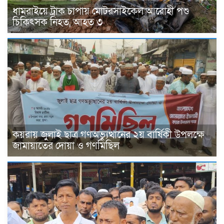
ধামরাইয়ে ট্রাক চাপায় মোটরসাইকেল আরোহী পশু
চিকিৎসক নিহত, আহত ৩
কয়রায় জুলাই ছাত্র গণঅভ্যুত্থানের ২য় বার্ষিকী উপলক্ষে
জামায়াতের দোয়া ও গণমিছিল