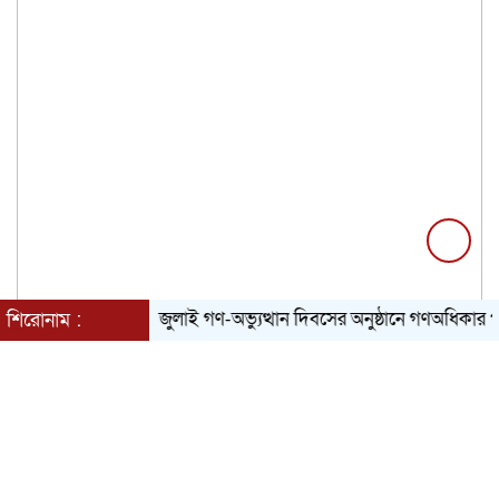
জুলাই গণ-অভ্যুত্থান দিবসের অনুষ্ঠানে গণঅধিকার পরিষদ
শিরোনাম :
বৃহস্পতিবার, ০৬ অগাস্ট ২০২৬, ১০:৪৪ অপরাহ্ন
Toggle