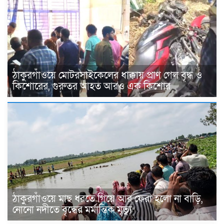
ঠাকুরগাঁওয়ে মোটরসাইকেলের ধাক্কায় প্রাণ গেল বৃদ্ধ ও
কিশোরের, গুরুতর আহত আরও এক কিশোর
ঠাকুরগাঁওয়ে মাছ ধরতে গিয়ে আর ফেরা হলো না বাড়ি,
নোনো নদীতে বৃদ্ধের মর্মান্তিক মৃত্যু