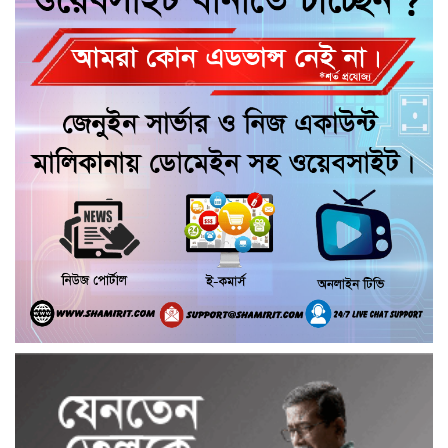
টঙ্গিবাড়ীতে মালদ্বীপের রাষ্ট্রদূত, শিক্ষার্থীদের
সঙ্গে মতবিনিময় ও সোনারং জোড়া মঠ
পরিদর্শন
গৌরনদীতে বিএনপি নেতাদের বিরুদ্ধে মিথ্যা
চাঁদা দাবির অভিযোগের তীব্র প্রতিবাদ ও
ক্ষোভ প্রকাশ
যাত্রাপথে গৌরনদীর টং দোকানে চা পান
তথ্যমন্ত্রী, স্থানীয়দের সঙ্গে কুশল বিনিময়
মাদকের সাথে জড়িত ব্যাক্তিদের কোন প্রকার
ছাড় নেই, নেওয়া হবে কঠোর ব্যবস্থা খুলনা
জেলা পুলিশ সুপার
“জুলাই কোন দল বা গোষ্টীর নয়, এটি সমগ্র
জাতির ” অ্যাডভোকেট জালাল উদ্দিন এমপি