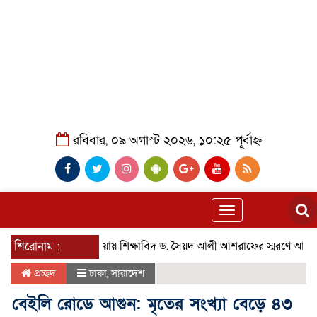
রবিবার, ০৯ অগাস্ট ২০২৬, ১০:২৫ পূর্বাহ্ন
Toggle
navigation
শিরোনাম :
আশুলিয়ায় শিক্ষাবিদ ড. সৈয়দ আলী আশরাফের স্মরণে আলোচনা ও দোয
প্রচ্ছদ
ঢাকা
,
সারাদেশ
বেইলি রোডে আগুন: মৃতের সংখ্যা বেড়ে ৪৩