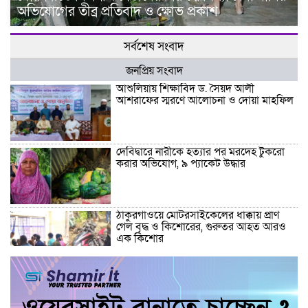
অভিযোগের তীব্র প্রতিবাদ ও ক্ষোভ প্রকাশ
সর্বশেষ সংবাদ
জনপ্রিয় সংবাদ
আশুলিয়ায় শিক্ষাবিদ ড. সৈয়দ আলী
আশরাফের স্মরণে আলোচনা ও দোয়া মাহফিল
দেবিদ্বারে নারীকে হত্যার পর মরদেহ টুকরো
করার অভিযোগ, ৯ প্যাকেট উদ্ধার
ঠাকুরগাঁওয়ে মোটরসাইকেলের ধাক্কায় প্রাণ
গেল বৃদ্ধ ও কিশোরের, গুরুতর আহত আরও
এক কিশোর
ঠাকুরগাঁওয়ে মাছ ধরতে গিয়ে আর ফেরা হলো
না বাড়ি, নোনো নদীতে বৃদ্ধের মর্মান্তিক মৃত্যু