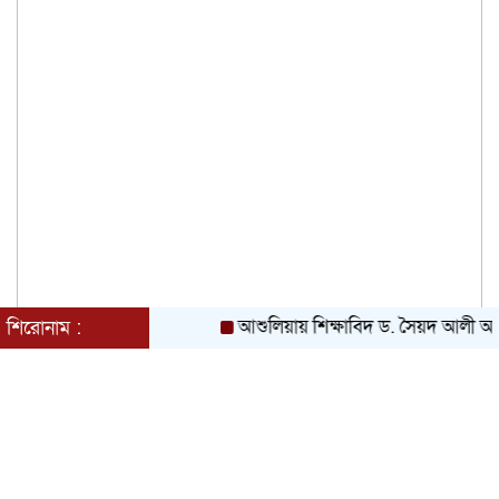
আশুলিয়ায় শিক্ষাবিদ ড. সৈয়দ আলী আশরাফের স
শিরোনাম :