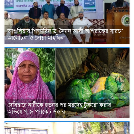
আশুলিয়ায় শিক্ষাবিদ ড. সৈয়দ আলী আশরাফের স্মরণে
আলোচনা ও দোয়া মাহফিল
দেবিদ্বারে নারীকে হত্যার পর মরদেহ টুকরো করার
অভিযোগ, ৯ প্যাকেট উদ্ধার