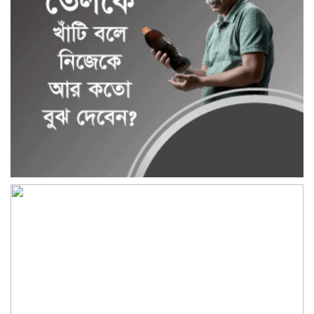
ধামরাইয়ে ট্রাক চাপায় মোটরসাইকেল আরোহী
পশু চিকিৎসক নিহত, আহত ৩