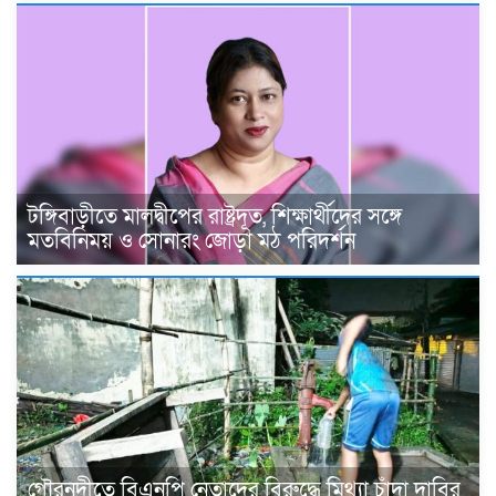
টঙ্গিবাড়ীতে মালদ্বীপের রাষ্ট্রদূত, শিক্ষার্থীদের সঙ্গে
মতবিনিময় ও সোনারং জোড়া মঠ পরিদর্শন
গৌরনদীতে বিএনপি নেতাদের বিরুদ্ধে মিথ্যা চাঁদা দাবির