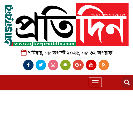
শনিবার, ০৮ অগাস্ট ২০২৬, ০৫:৩২ অপরাহ্ন
Toggle
navigation