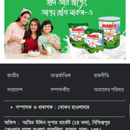
জাতীয়
আন্তর্জাতিক
রাজনীতি
সারাদেশ
সম্পাদকীয়
আমাদের পরিবার
সম্পাদক ও প্রকাশক : খোকন হাওলাদার
অফিস : আমির উদ্দিন সুপার মার্কেট (২য় তলা), নিশ্চিন্তপুর
(দেওয়ান পাম্প সংলগ্ন) আশুলিয়া, সাভার, ঢাকা- ১৩৪১