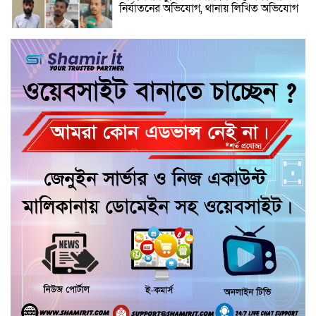
নির্যাতনের অভিযোগ, থানায় লিখিত অভিযোগ
‎গৌরনদীতে যথাযোগ্য মর্যাদায় পালিত হলো
‘০৫ আগস্ট জুলাই গণঅভ্যুত্থান দিবস ২০২৬’
আশুলিয়ায় ব্রিটিশ আমেরিকান টোব্যাকোর
গুদামে আগুন, নিয়ন্ত্রণে কাজ করছে ৭ ইউনিট
ফায়ার সার্ভিস
জুলাই গণঅভ্যুত্থান দিবসে মুন্সীগঞ্জে শহীদদের
প্রতি জেলা পুলিশের শ্রদ্ধাঞ্জলি
গৌরনদীতে জেল থেকে বেরিয়েই ফের
বেপরোয়া ইয়াবা ব্যবসা, হোম ডেলিভারির
অভিযোগ—প্রতিবেদককে হুমকি