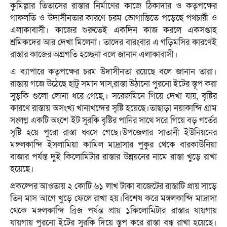
কুমিল্লার তিতাসের রাস্তার নির্মাণের কাজে ঠিকাদার ও কতৃপক্ষের
গাফলতি ও উদাসীনতার কারণে চরম ভোগান্তিতে পড়েছে পথচারী ও
এলাকাবাসী। কাজের শুরুতেই একদিন কাজ করলে একসপ্তাহ
শ্রমিকদের আর দেখা মিলেনা। তাদের বারংবার এ গড়িমসির কারণেই
রাস্তার কাজের অগ্রগতি হচ্ছেনা বলে জানান এলাকাবাসী।
এ ব্যাপারে কতৃপক্ষের চরম উদাসীনতা রয়েছে বলে জানান তারা।
রাস্তায় গজে উঠেছে হাটু সমান ঘাস,রাস্তা উঠানো পুরনো ইটের স্তূপ করা
সুড়কি গুলো লোনা ধরে গেছে,। সরেজমিনে গিয়ে দেখা যায়, বৃষ্টির
কারণে রাস্তায় অসংখ্য খানাখন্দের সৃষ্টি হয়েছে।তাছাড়া নয়াকান্দি গ্রাম
সংলগ্ন একটি অংশে ইট সুরকি বৃষ্টির পানির সাথে সরে গিয়ে বড় গর্তের
সৃষ্টি হয়ে পুরো রাস্তা ধ্বসে গেছে।উপজেলার সাতানী ইউনিয়নের
মঙ্গলকান্দি ইসলামিয়া কামিল মাদ্রাসার পুকুর থেকে বারকাউনিয়া
বাজার পর্যন্ত দুই কিলোমিটার রাস্তার উন্নয়নের নামে রাস্তা খুড়ে রাখা
হয়েছে।
প্রকল্পের আওতায় ২ কোটি ৬১ লাখ টাকা বাজেটের রাস্তাটি প্রায় সাড়ে
তিন মাস আগে খুড়ে ফেলে রাখা হয়।বিশেষ করে মঙ্গলকান্দি মাদ্রাসা
থেকে মঙ্গলকান্দি ব্রিজ পর্যন্ত প্রায় ১কিলোমিটার রাস্তার যায়গায়
যায়গায় পুরনো ইটের সুরকি দিয়ে স্তুুপ করে রাস্তা বন্ধ রাখা হয়েছে।