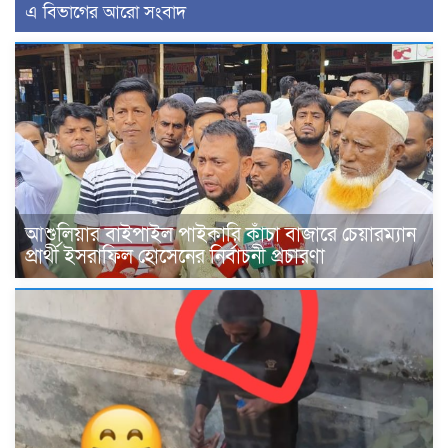
এ বিভাগের আরো সংবাদ
আশুলিয়ার বাইপাইল পাইকারি কাঁচা বাজারে চেয়ারম্যান
প্রার্থী ইসরাফিল হোসেনের নির্বাচনী প্রচারণা