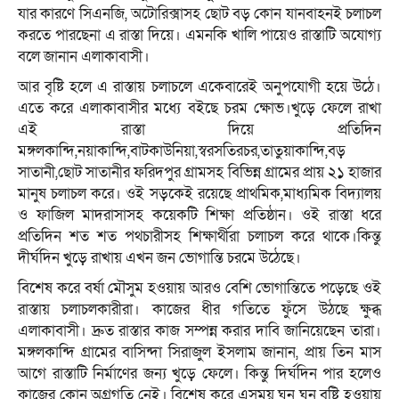
যার কারণে সিএনজি, অটোরিক্সাসহ ছোট বড় কোন যানবাহনই চলাচল
করতে পারছেনা এ রাস্তা দিয়ে। এমনকি খালি পায়েও রাস্তাটি অযোগ্য
বলে জানান এলাকাবাসী।
আর বৃষ্টি হলে এ রাস্তায় চলাচলে একেবারেই অনুপযোগী হয়ে উঠে।
এতে করে এলাকাবাসীর মধ্যে বইছে চরম ক্ষোভ।খুড়ে ফেলে রাখা
এই রাস্তা দিয়ে প্রতিদিন
মঙ্গলকান্দি,নয়াকান্দি,বাটকাউনিয়া,স্বরসতিরচর,তাতুয়াকান্দি,বড়
সাতানী,ছোট সাতানীর ফরিদপুর গ্রামসহ বিভিন্ন গ্রামের প্রায় ২১ হাজার
মানুষ চলাচল করে। ওই সড়কেই রয়েছে প্রাথমিক,মাধ্যমিক বিদ্যালয়
ও ফাজিল মাদরাসাসহ কয়েকটি শিক্ষা প্রতিষ্ঠান। ওই রাস্তা ধরে
প্রতিদিন শত শত পথচারীসহ শিক্ষার্থীরা চলাচল করে থাকে।কিন্তু
দীর্ঘদিন খুড়ে রাখায় এখন জন ভোগান্তি চরমে উঠেছে।
বিশেষ করে বর্ষা মৌসুম হওয়ায় আরও বেশি ভোগান্তিতে পড়েছে ওই
রাস্তায় চলাচলকারীরা। কাজের ধীর গতিতে ফুঁসে উঠছে ক্ষুব্ধ
এলাকাবাসী। দ্রুত রাস্তার কাজ সম্পন্ন করার দাবি জানিয়েছেন তারা।
মঙ্গলকান্দি গ্রামের বাসিন্দা সিরাজুল ইসলাম জানান, প্রায় তিন মাস
আগে রাস্তাটি নির্মাণের জন্য খুড়ে ফেলে। কিন্তু দির্ঘদিন পার হলেও
কাজের কোন অগ্রগতি নেই। বিশেষ করে এসময় ঘন ঘন বৃষ্টি হওয়ায়