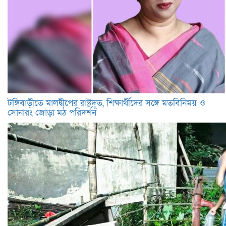
টঙ্গিবাড়ীতে মালদ্বীপের রাষ্ট্রদূত, শিক্ষার্থীদের সঙ্গে মতবিনিময় ও
সোনারং জোড়া মঠ পরিদর্শন