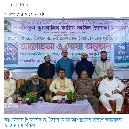
Print
এ বিভাগের আরো সংবাদ
আশুলিয়ায় শিক্ষাবিদ ড. সৈয়দ আলী আশরাফের স্মরণে আলোচনা
ও দোয়া মাহফিল