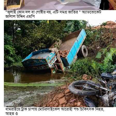
“জুলাই কোন দল বা গোষ্টীর নয়, এটি সমগ্র জাতির ” অ্যাডভোকেট
জালাল উদ্দিন এমপি
ধামরাইয়ে ট্রাক চাপায় মোটরসাইকেল আরোহী পশু চিকিৎসক নিহত,
আহত ৩