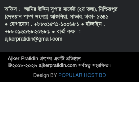
অফিস : আমির উদ্দিন সুপার মার্কেট (২য় তলা), নিশ্চিন্তপুর
(দেওয়ান পাম্প সংলগ্ন) আশুলিয়া, সাভার, ঢাকা- ১৩৪১
● যোগাযোগ : +৮৮০১৫৭১-১০০৬৮১
● হটলাইন :
+৮৮০৯৬৯৬৮২০৬৮১ ● বার্তা কক্ষ :
ajkerpratidin@gmail.com
Ajker Pratidin গ্রুপের একটি প্রতিষ্ঠান
©২০১৮-
২০২৬
ajkerpratidin.com সর্বস্বত্ব সংরক্ষিত।
Design BY
POPULAR HOST BD